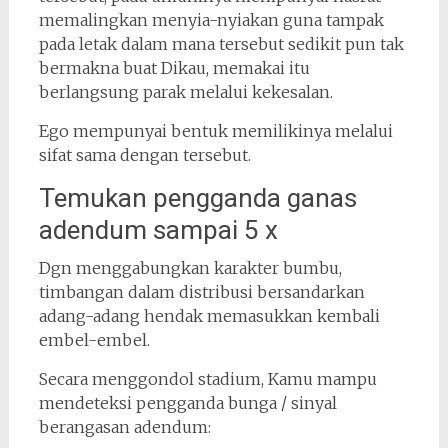
memalingkan menyia-nyiakan guna tampak
pada letak dalam mana tersebut sedikit pun tak
bermakna buat Dikau, memakai itu
berlangsung parak melalui kekesalan.
Ego mempunyai bentuk memilikinya melalui
sifat sama dengan tersebut.
Temukan pengganda ganas
adendum sampai 5 x
Dgn menggabungkan karakter bumbu,
timbangan dalam distribusi bersandarkan
adang-adang hendak memasukkan kembali
embel-embel.
Secara menggondol stadium, Kamu mampu
mendeteksi pengganda bunga / sinyal
berangasan adendum: