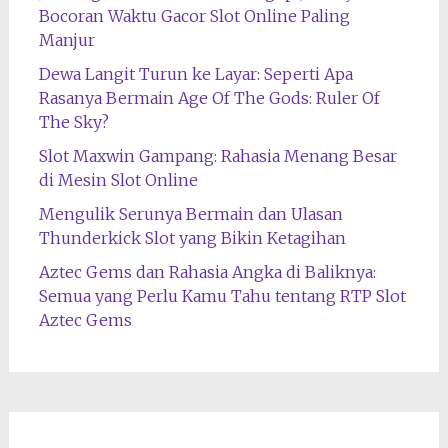
Bocoran Waktu Gacor Slot Online Paling
Manjur
Dewa Langit Turun ke Layar: Seperti Apa
Rasanya Bermain Age Of The Gods: Ruler Of
The Sky?
Slot Maxwin Gampang: Rahasia Menang Besar
di Mesin Slot Online
Mengulik Serunya Bermain dan Ulasan
Thunderkick Slot yang Bikin Ketagihan
Aztec Gems dan Rahasia Angka di Baliknya:
Semua yang Perlu Kamu Tahu tentang RTP Slot
Aztec Gems