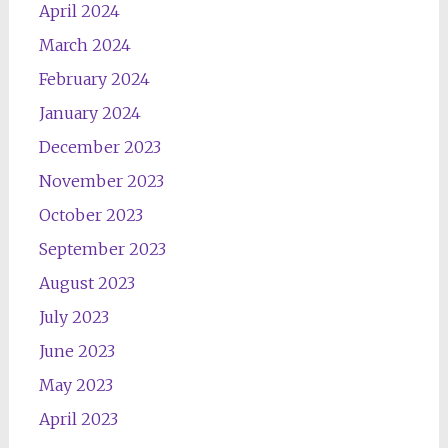
April 2024
March 2024
February 2024
January 2024
December 2023
November 2023
October 2023
September 2023
August 2023
July 2023
June 2023
May 2023
April 2023