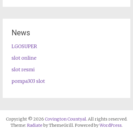
News
LGOSUPER
slot online
slot resmi
pompa303 slot
Copyright © 2026
Covington Countyal
. All rights reserved.
Theme:
Radiate
by ThemeGrill. Powered by
WordPress
.