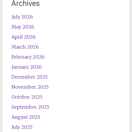
Archives
July 2026
May 2026
April 2026
March 2026
February 2026
January 2026
December 2025
November 2025
October 2025
September 2025
August 2025
July 2025