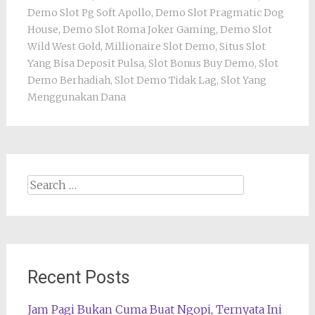
Demo Slot Pg Soft Apollo
,
Demo Slot Pragmatic Dog
House
,
Demo Slot Roma Joker Gaming
,
Demo Slot
Wild West Gold
,
Millionaire Slot Demo
,
Situs Slot
Yang Bisa Deposit Pulsa
,
Slot Bonus Buy Demo
,
Slot
Demo Berhadiah
,
Slot Demo Tidak Lag
,
Slot Yang
Menggunakan Dana
Search
for:
Recent Posts
Jam Pagi Bukan Cuma Buat Ngopi, Ternyata Ini