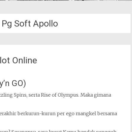
 Pg Soft Apollo
lot Online
ay’n GO)
ling Spins, serta Rise of Olympus. Maka gimana
. Berakhir berkurun-kurun per ego mangkel bersama