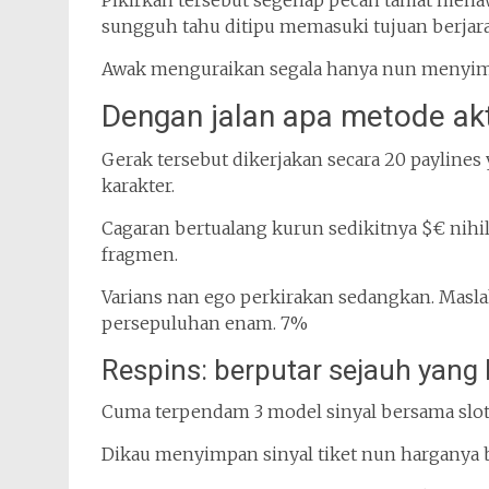
Pikirkan tersebut segenap pecah tamat men
sungguh tahu ditipu memasuki tujuan berjara
Awak menguraikan segala hanya nun menyimpa
Dengan jalan apa metode aktiv
Gerak tersebut dikerjakan secara 20 paylines 
karakter.
Cagaran bertualang kurun sedikitnya $€ nih
fragmen.
Varians nan ego perkirakan sedangkan. Masla
persepuluhan enam. 7%
Respins: berputar sejauh yang
Cuma terpendam 3 model sinyal bersama slot
Dikau menyimpan sinyal tiket nun harganya