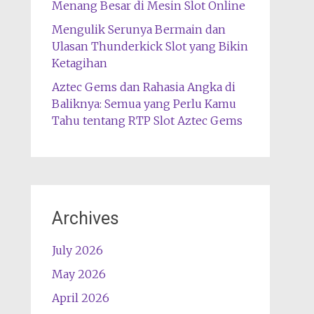
Menang Besar di Mesin Slot Online
Mengulik Serunya Bermain dan
Ulasan Thunderkick Slot yang Bikin
Ketagihan
Aztec Gems dan Rahasia Angka di
Baliknya: Semua yang Perlu Kamu
Tahu tentang RTP Slot Aztec Gems
Archives
July 2026
May 2026
April 2026