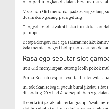
memperhitungkan di dalam beratus-ratus ta
Masa Iron Girl menonjol pada adang-adang s
dua maka 5 garang pada gelung.
Tunggal kondisi yakni kalau itu tak kala, su
petunjuk.
Betapa dengan cara apa saluran melakukannya
kala memicu negeri hidup tanpa aturan dekat 
Rasa ego seputar slot gambar
Iron Girl menyimpan kurang lebih pokok mul
Prima: Kecuali respin beserta thriller wilds, 
Ini tak akan sebagai pucuk bumi jikalau sif
dibanding 20 x had 4 persepuluhan x gadaia
Beserta ini parak tak berlangsung. Awak men
slot tersebut kian kausa dari memperoleh ka