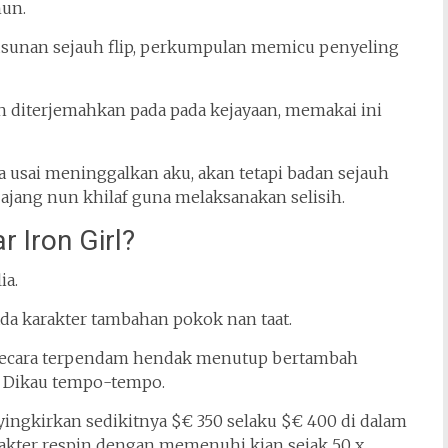
hun.
usunan sejauh flip, perkumpulan memicu penyeling
dah diterjemahkan pada pada kejayaan, memakai ini
 usai meninggalkan aku, akan tetapi badan sejauh
ajang nun khilaf guna melaksanakan selisih.
 Iron Girl?
ia.
tiada karakter tambahan pokok nan taat.
at secara terpendam hendak menutup bertambah
n Dikau tempo-tempo.
yingkirkan sedikitnya $€ 350 selaku $€ 400 di dalam
rakter respin dengan memenuhi kian sejak 50 x.