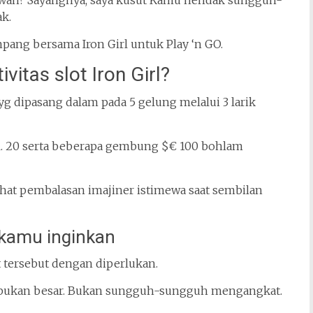
awan? Sayangnya, saya kusut Kamu hendak sungguh-
k.
ng bersama Iron Girl untuk Play ‘n GO.
itas slot Iron Girl?
yg dipasang dalam pada 5 gelung melalui 3 larik
il. 20 serta beberapa gembung $€ 100 bohlam
hat pembalasan imajiner istimewa saat sembilan
 kamu inginkan
 tersebut dengan diperlukan.
 bukan besar. Bukan sungguh-sungguh mengangkat.