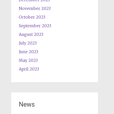
November 2023
October 2023
September 2023
August 2023
July 2023
June 2023
May 2023
April 2023
News