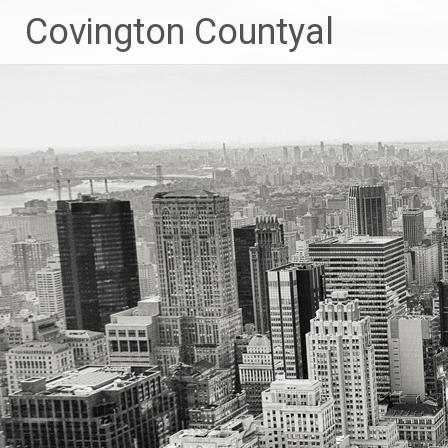
Skip
Covington Countyal
to
content