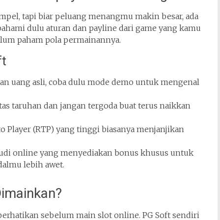
mpel, tapi biar peluang menangmu makin besar, ada
 pahami dulu aturan dan payline dari game yang kamu
belum paham pola permainannya.
ft
an uang asli, coba dulu mode demo untuk mengenal
as taruhan dan jangan tergoda buat terus naikkan
o Player (RTP) yang tinggi biasanya menjanjikan
judi online yang menyediakan bonus khusus untuk
almu lebih awet.
Dimainkan?
erhatikan sebelum main slot online. PG Soft sendiri