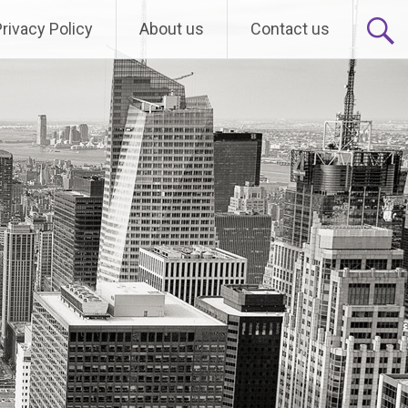
rivacy Policy
About us
Contact us