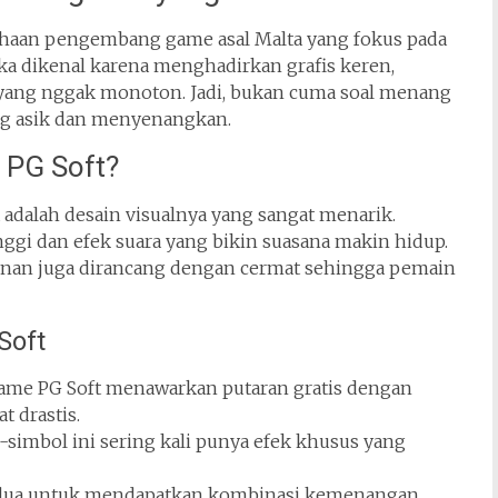
sahaan pengembang game asal Malta yang fokus pada
ka dikenal karena menghadirkan grafis keren,
 yang nggak monoton. Jadi, bukan cuma soal menang
ang asik dan menyenangkan.
i PG Soft?
a adalah desain visualnya yang sangat menarik.
gi dan efek suara yang bikin suasana makin hidup.
ainan juga dirancang dengan cermat sehingga pemain
Soft
me PG Soft menawarkan putaran gratis dengan
 drastis.
simbol ini sering kali punya efek khusus yang
ua untuk mendapatkan kombinasi kemenangan