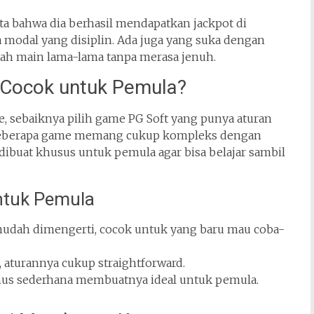
ita bahwa dia berhasil mendapatkan jackpot di
 modal yang disiplin. Ada juga yang suka dengan
tah main lama-lama tanpa merasa jenuh.
 Cocok untuk Pemula?
e, sebaiknya pilih game PG Soft yang punya aturan
 Beberapa game memang cukup kompleks dengan
 dibuat khusus untuk pemula agar bisa belajar sambil
ntuk Pemula
udah dimengerti, cocok untuk yang baru mau coba-
 aturannya cukup straightforward.
onus sederhana membuatnya ideal untuk pemula.