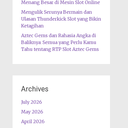
Menang Besar di Mesin Slot Online
Mengulik Serunya Bermain dan
Ulasan Thunderkick Slot yang Bikin
Ketagihan
Aztec Gems dan Rahasia Angka di
Baliknya: Semua yang Perlu Kamu
Tahu tentang RTP Slot Aztec Gems
Archives
July 2026
May 2026
April 2026