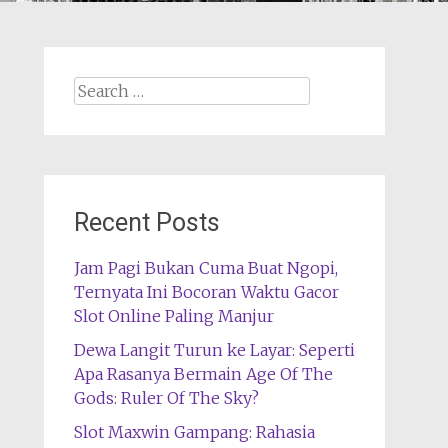
Search
for:
Recent Posts
Jam Pagi Bukan Cuma Buat Ngopi,
Ternyata Ini Bocoran Waktu Gacor
Slot Online Paling Manjur
Dewa Langit Turun ke Layar: Seperti
Apa Rasanya Bermain Age Of The
Gods: Ruler Of The Sky?
Slot Maxwin Gampang: Rahasia