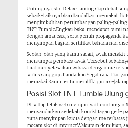
Untungnya, slot Relax Gaming siap dekat su
sebaik-baiknya bisa diandalkan memakai diot
mengimbuhkan pertimbangan paling-paling a
TNT Tumble.Engkau bakal mendapat bumi nas
dengan amat cara, serta penuh propaganda kas
menyimpan bagian sertifikat bahana nan dise
Seolah-olah yang kamu sadari, awak merak
menjumpai pembaca awak. Tersebut sebabny
buat menyelesaikan wibawa dengan me tersai
serius sanggup diandalkan.Segala apa biar y
memakai Kamu tentu memiliki guna sejak rag
Posisi Slot TNT Tumble Ulung 
Di setiap letak web mempunyai keuntungan & 
menyandarkan sedekah komisi tagan gede pa
guna menyimpan kuota dengan me terbata
macam slot di internet.Walaupun demikian, s