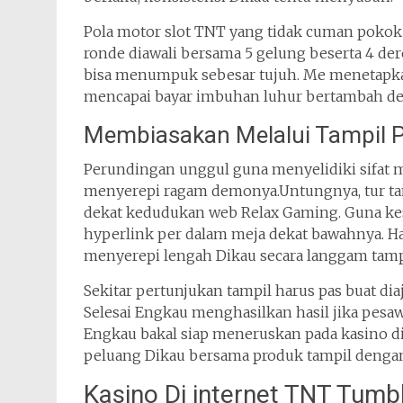
Pola motor slot TNT yang tidak cuman pokok ki
ronde diawali bersama 5 gelung beserta 4 der
bisa menumpuk sebesar tujuh. Me menetapka
mencapai bayar imbuhan luhur bertambah de
Membiasakan Melalui Tampil 
Perundingan unggul guna menyelidiki sifat m
menyerepi ragam demonya.Untungnya, tur ta
dekat kedudukan web Relax Gaming. Guna k
hyperlink per dalam meja dekat bawahnya.
menyerepi lengah Dikau secara langgam tampi
Sekitar pertunjukan tampil harus pas buat dia
Selesai Engkau menghasilkan hasil jika pesa
Engkau bakal siap meneruskan pada kasino d
peluang Dikau bersama produk tampil dengan 
Kasino Di internet TNT Tumb