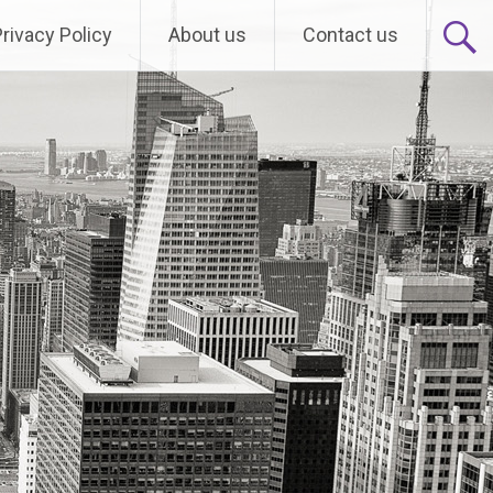
rivacy Policy
About us
Contact us