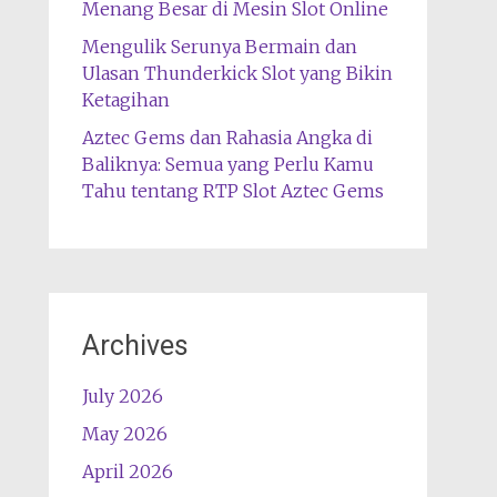
Menang Besar di Mesin Slot Online
Mengulik Serunya Bermain dan
Ulasan Thunderkick Slot yang Bikin
Ketagihan
Aztec Gems dan Rahasia Angka di
Baliknya: Semua yang Perlu Kamu
Tahu tentang RTP Slot Aztec Gems
Archives
July 2026
May 2026
April 2026