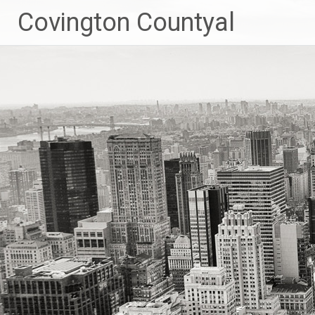
Skip
Covington Countyal
to
content