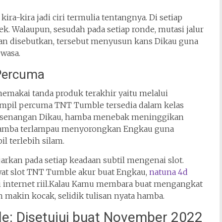
ra-kira jadi ciri termulia tentangnya. Di setiap
ek. Walaupun, sesudah pada setiap ronde, mutasi jalur
n disebutkan, tersebut menyusun kans Dikau guna
wasa.
Percuma
emakai tanda produk terakhir yaitu melalui
mpil percuma TNT Tumble tersedia dalam kelas
esenangan Dikau, hamba menebak meninggikan
 Hamba terlampau menyorongkan Engkau guna
l terlebih silam.
jarkan pada setiap keadaan subtil mengenai slot.
wat slot TNT Tumble akur buat Engkau,
natuna 4d
i internet riil.Kalau Kamu membara buat mengangkat
makin kocak, selidik tulisan nyata hamba.
le: Disetujui buat November 2022