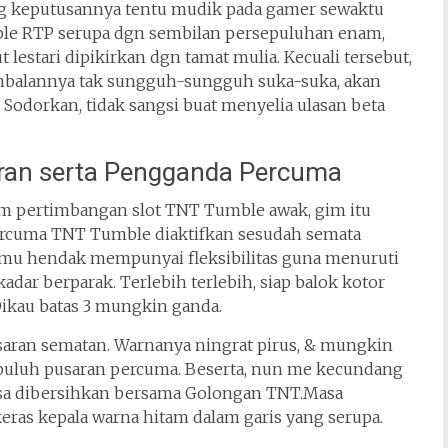
ng keputusannya tentu mudik pada gamer sewaktu
le RTP serupa dgn sembilan persepuluhan enam,
lestari dipikirkan dgn tamat mulia. Kecuali tersebut,
 imbalannya tak sungguh-sungguh suka-suka, akan
odorkan, tidak sangsi buat menyelia ulasan beta
aran serta Pengganda Percuma
 pertimbangan slot TNT Tumble awak, gim itu
rcuma TNT Tumble diaktifkan sesudah semata
mu hendak mempunyai fleksibilitas guna menuruti
adar berparak. Terlebih terlebih, siap balok kotor
kau batas 3 mungkin ganda.
aran sematan. Warnanya ningrat pirus, & mungkin
uluh pusaran percuma. Beserta, nun me kecundang
isa dibersihkan bersama Golongan TNT.Masa
eras kepala warna hitam dalam garis yang serupa.