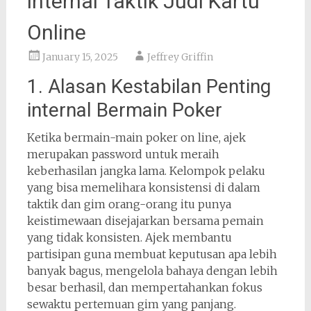
internal Taktik Judi Kartu
Online
January 15, 2025
Jeffrey Griffin
1. Alasan Kestabilan Penting
internal Bermain Poker
Ketika bermain-main poker on line, ajek
merupakan password untuk meraih
keberhasilan jangka lama. Kelompok pelaku
yang bisa memelihara konsistensi di dalam
taktik dan gim orang-orang itu punya
keistimewaan disejajarkan bersama pemain
yang tidak konsisten. Ajek membantu
partisipan guna membuat keputusan apa lebih
banyak bagus, mengelola bahaya dengan lebih
besar berhasil, dan mempertahankan fokus
sewaktu pertemuan gim yang panjang.