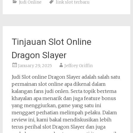
Judi Online
link slot terbaru
Tinjauan Slot Online
Dragon Slayer
January 29, 2025
Jeffrey Griffin
Judi Slot online Dragon Slayer adalah salah satu
permainan slot online apa dikenal dalam
kalangan fans judi onlen. Serta topik bertema
khayalan apa menarik dan juga feature bonus
yang menggiurkan, game yang satu ini
menggaet perhatian melimpah pelaku. Dalam
review ini, kami bakal mendiskusikan lebih
terus perihal slot Dragon Slayer dan juga