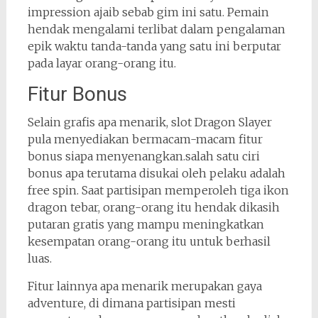
impression ajaib sebab gim ini satu. Pemain
hendak mengalami terlibat dalam pengalaman
epik waktu tanda-tanda yang satu ini berputar
pada layar orang-orang itu.
Fitur Bonus
Selain grafis apa menarik, slot Dragon Slayer
pula menyediakan bermacam-macam fitur
bonus siapa menyenangkan.salah satu ciri
bonus apa terutama disukai oleh pelaku adalah
free spin. Saat partisipan memperoleh tiga ikon
dragon tebar, orang-orang itu hendak dikasih
putaran gratis yang mampu meningkatkan
kesempatan orang-orang itu untuk berhasil
luas.
Fitur lainnya apa menarik merupakan gaya
adventure, di dimana partisipan mesti