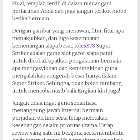
Final, tetaplah tertib di dalam menangani
pertaruhan Anda dan juga jangan terikut mood
ketika bermain.
Dengan gambar yang menawan, fitur-fitur apa
menakjubkan, dan juga kesempatan
kemenangan siapa besar,
rolex878
Super
Striker adalah game slot gacor siapa patut
untuk dicoba.Dapatkan pengalaman bermain
apa mengasyikkan dan kemungkinan guna
mengalahkan anugerah besar hanya dalam
Super Striker. Sehingga, tidak boleh bimbang
untuk mencoba nasib baik Engkau kini juga!
Jangan tidak ingat guna senantiasa
menanggung jawab internal bermain
perjudian on line serta tetap meletakan
kesenangan selaku prioritas utama. Harap
review yang satu ini berguna serta membantu