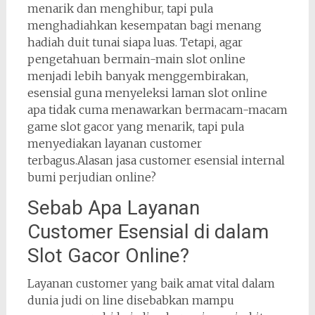
menarik dan menghibur, tapi pula
menghadiahkan kesempatan bagi menang
hadiah duit tunai siapa luas. Tetapi, agar
pengetahuan bermain-main slot online
menjadi lebih banyak menggembirakan,
esensial guna menyeleksi laman slot online
apa tidak cuma menawarkan bermacam-macam
game slot gacor yang menarik, tapi pula
menyediakan layanan customer
terbagus.Alasan jasa customer esensial internal
bumi perjudian online?
Sebab Apa Layanan
Customer Esensial di dalam
Slot Gacor Online?
Layanan customer yang baik amat vital dalam
dunia judi on line disebabkan mampu