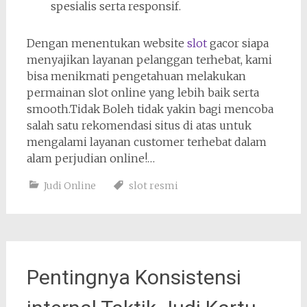
spesialis serta responsif.
Dengan menentukan website
slot
gacor siapa
menyajikan layanan pelanggan terhebat, kami
bisa menikmati pengetahuan melakukan
permainan slot online yang lebih baik serta
smooth.Tidak Boleh tidak yakin bagi mencoba
salah satu rekomendasi situs di atas untuk
mengalami layanan customer terhebat dalam
alam perjudian online!…
Judi Online
slot resmi
Pentingnya Konsistensi