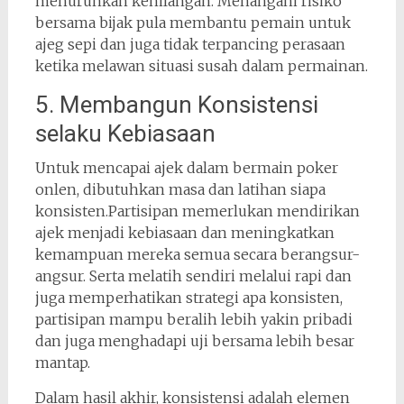
menurunkan kehilangan. Menangani risiko
bersama bijak pula membantu pemain untuk
ajeg sepi dan juga tidak terpancing perasaan
ketika melawan situasi susah dalam permainan.
5. Membangun Konsistensi
selaku Kebiasaan
Untuk mencapai ajek dalam bermain poker
onlen, dibutuhkan masa dan latihan siapa
konsisten.Partisipan memerlukan mendirikan
ajek menjadi kebiasaan dan meningkatkan
kemampuan mereka semua secara berangsur-
angsur. Serta melatih sendiri melalui rapi dan
juga memperhatikan strategi apa konsisten,
partisipan mampu beralih lebih yakin pribadi
dan juga menghadapi uji bersama lebih besar
mantap.
Dalam hasil akhir, konsistensi adalah elemen