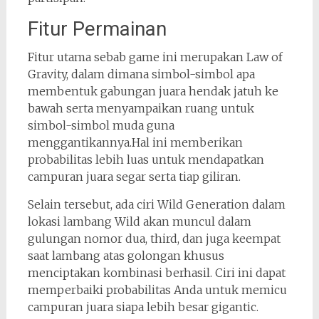
Fitur Permainan
Fitur utama sebab game ini merupakan Law of
Gravity, dalam dimana simbol-simbol apa
membentuk gabungan juara hendak jatuh ke
bawah serta menyampaikan ruang untuk
simbol-simbol muda guna
menggantikannya.Hal ini memberikan
probabilitas lebih luas untuk mendapatkan
campuran juara segar serta tiap giliran.
Selain tersebut, ada ciri Wild Generation dalam
lokasi lambang Wild akan muncul dalam
gulungan nomor dua, third, dan juga keempat
saat lambang atas golongan khusus
menciptakan kombinasi berhasil. Ciri ini dapat
memperbaiki probabilitas Anda untuk memicu
campuran juara siapa lebih besar gigantic.