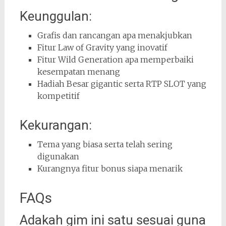
Keunggulan:
Grafis dan rancangan apa menakjubkan
Fitur Law of Gravity yang inovatif
Fitur Wild Generation apa memperbaiki
kesempatan menang
Hadiah Besar gigantic serta RTP SLOT yang
kompetitif
Kekurangan:
Tema yang biasa serta telah sering
digunakan
Kurangnya fitur bonus siapa menarik
FAQs
Adakah gim ini satu sesuai guna