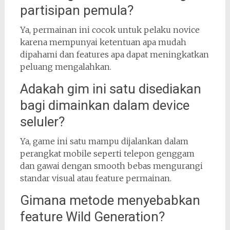
partisipan pemula?
Ya, permainan ini cocok untuk pelaku novice
karena mempunyai ketentuan apa mudah
dipahami dan features apa dapat meningkatkan
peluang mengalahkan.
Adakah gim ini satu disediakan
bagi dimainkan dalam device
seluler?
Ya, game ini satu mampu dijalankan dalam
perangkat mobile seperti telepon genggam
dan gawai dengan smooth bebas mengurangi
standar visual atau feature permainan.
Gimana metode menyebabkan
feature Wild Generation?