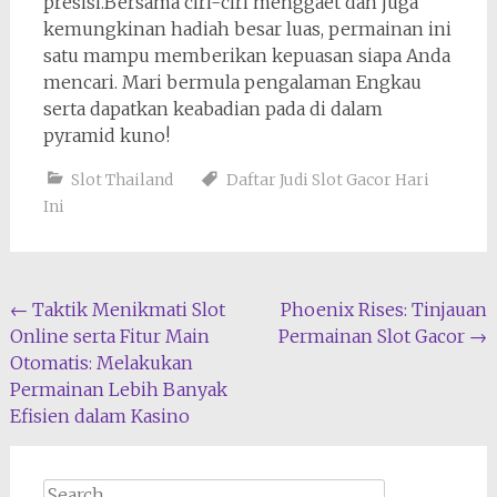
presisi.Bersama ciri-ciri menggaet dan juga
kemungkinan hadiah besar luas, permainan ini
satu mampu memberikan kepuasan siapa Anda
mencari. Mari bermula pengalaman Engkau
serta dapatkan keabadian pada di dalam
pyramid kuno!
Slot Thailand
Daftar Judi Slot Gacor Hari
Ini
Post
←
Taktik Menikmati Slot
Phoenix Rises: Tinjauan
Online serta Fitur Main
Permainan Slot Gacor
→
navigation
Otomatis: Melakukan
Permainan Lebih Banyak
Efisien dalam Kasino
Search