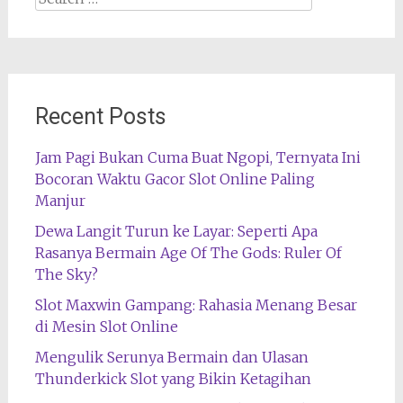
for:
Recent Posts
Jam Pagi Bukan Cuma Buat Ngopi, Ternyata Ini
Bocoran Waktu Gacor Slot Online Paling
Manjur
Dewa Langit Turun ke Layar: Seperti Apa
Rasanya Bermain Age Of The Gods: Ruler Of
The Sky?
Slot Maxwin Gampang: Rahasia Menang Besar
di Mesin Slot Online
Mengulik Serunya Bermain dan Ulasan
Thunderkick Slot yang Bikin Ketagihan