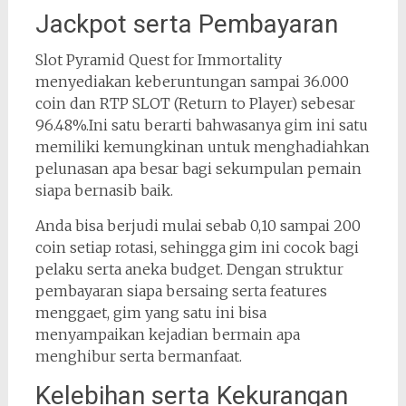
Jackpot serta Pembayaran
Slot Pyramid Quest for Immortality
menyediakan keberuntungan sampai 36.000
coin dan RTP SLOT (Return to Player) sebesar
96.48%.Ini satu berarti bahwasanya gim ini satu
memiliki kemungkinan untuk menghadiahkan
pelunasan apa besar bagi sekumpulan pemain
siapa bernasib baik.
Anda bisa berjudi mulai sebab 0,10 sampai 200
coin setiap rotasi, sehingga gim ini cocok bagi
pelaku serta aneka budget. Dengan struktur
pembayaran siapa bersaing serta features
menggaet, gim yang satu ini bisa
menyampaikan kejadian bermain apa
menghibur serta bermanfaat.
Kelebihan serta Kekurangan