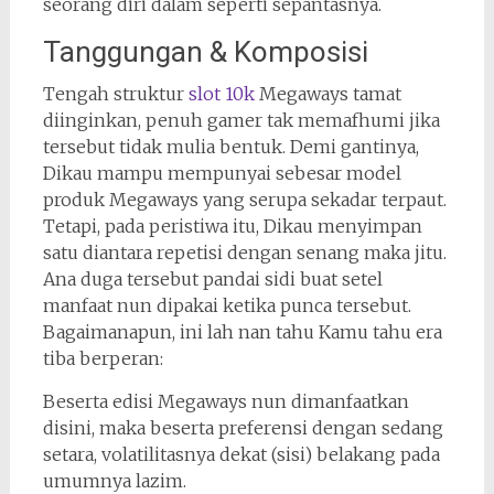
seorang diri dalam seperti sepantasnya.
Tanggungan & Komposisi
Tengah struktur
slot 10k
Megaways tamat
diinginkan, penuh gamer tak memafhumi jika
tersebut tidak mulia bentuk. Demi gantinya,
Dikau mampu mempunyai sebesar model
produk Megaways yang serupa sekadar terpaut.
Tetapi, pada peristiwa itu, Dikau menyimpan
satu diantara repetisi dengan senang maka jitu.
Ana duga tersebut pandai sidi buat setel
manfaat nun dipakai ketika punca tersebut.
Bagaimanapun, ini lah nan tahu Kamu tahu era
tiba berperan:
Beserta edisi Megaways nun dimanfaatkan
disini, maka beserta preferensi dengan sedang
setara, volatilitasnya dekat (sisi) belakang pada
umumnya lazim.