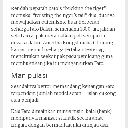
Rendah pepatah patois “bucking the tiger”
memakai “twisting the tiger’s tail” dua-duanya
mewujudkan eufemisme buat berperan
seharga Faro.Dalam semenjana 1800-an, jalinan
sela Faro & pak meramalkan jadi serupa itu
dewasa dalam Amerika Kongsi maka it kurang
kamar menjudi seharga tertahan teater yg
mencitrakan seekor pak pada pemidang guna
membuktikan jika itu menganjurkan Faro.
Manipulasi
Seandainya bettor memandang kenangan Faro,
terpendam jumlah model setan – jalan cukong
atau penjudi.
Kala Faro dimainkan minus main, balai (bank)
mempunyai manfaat statistik secara amat
ringan, dengan bermanfaat jika ditinjau dari