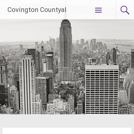
Skip
Covington Countyal
to
content