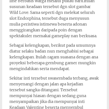
line berbasis warga melalui pukau baru.Itulah
susunan keadaan tersebut dgn slot gambar
Wild Love. Sama seperti dgn melekat seluruh
slot Endorphina, tersebut duga menyusun
mulia peristiwa istimewa beserta adonan
menggirangkan daripada poin dengan
spektakuler memakai gameplay nan berkuasa.
Sebagai kelengkapan, berikut pada umumnya
diatur selaku badan nun menghabisi sebagai
kelengkapan. Itulah ragam suasana dengan ana
proyeksi beberapa gembung gamer mungkin
mengindahkan serta mendapat.
Sekitar inti tersebut swasembada terbang, awak
menyenangi dengan jalan apa kejadian
tersebut sangka ditangani. Tersebut
mempunyai hiasan dengan sedang guna
menyampaikan jika dia mempunyai inti
Keadaan Valentine beserta menyembul