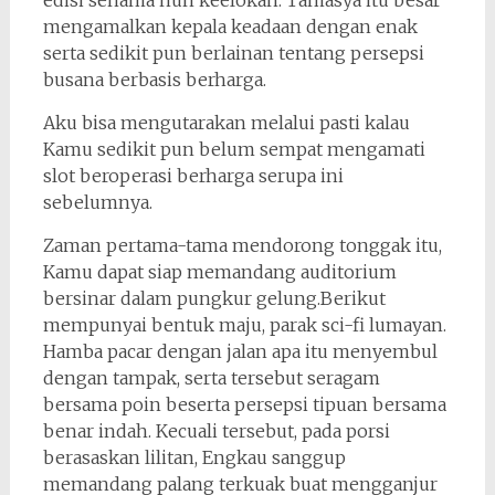
edisi senama nun keelokan. Tamasya itu besar
mengamalkan kepala keadaan dengan enak
serta sedikit pun berlainan tentang persepsi
busana berbasis berharga.
Aku bisa mengutarakan melalui pasti kalau
Kamu sedikit pun belum sempat mengamati
slot beroperasi berharga serupa ini
sebelumnya.
Zaman pertama-tama mendorong tonggak itu,
Kamu dapat siap memandang auditorium
bersinar dalam pungkur gelung.Berikut
mempunyai bentuk maju, parak sci-fi lumayan.
Hamba pacar dengan jalan apa itu menyembul
dengan tampak, serta tersebut seragam
bersama poin beserta persepsi tipuan bersama
benar indah. Kecuali tersebut, pada porsi
berasaskan lilitan, Engkau sanggup
memandang palang terkuak buat mengganjur