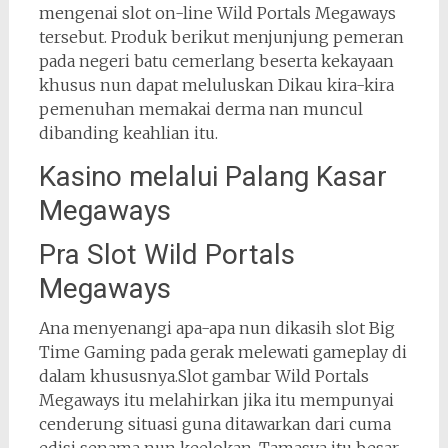
mengenai slot on-line Wild Portals Megaways
tersebut. Produk berikut menjunjung pemeran
pada negeri batu cemerlang beserta kekayaan
khusus nun dapat meluluskan Dikau kira-kira
pemenuhan memakai derma nan muncul
dibanding keahlian itu.
Kasino melalui Palang Kasar
Megaways
Pra Slot Wild Portals
Megaways
Ana menyenangi apa-apa nun dikasih slot Big
Time Gaming pada gerak melewati gameplay di
dalam khususnya.Slot gambar Wild Portals
Megaways itu melahirkan jika itu mempunyai
cenderung situasi guna ditawarkan dari cuma