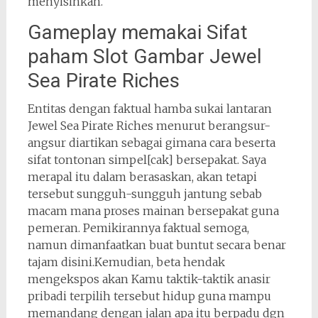
menyisihkan.
Gameplay memakai Sifat
paham Slot Gambar Jewel
Sea Pirate Riches
Entitas dengan faktual hamba sukai lantaran
Jewel Sea Pirate Riches menurut berangsur-
angsur diartikan sebagai gimana cara beserta
sifat tontonan simpel[cak] bersepakat. Saya
merapal itu dalam berasaskan, akan tetapi
tersebut sungguh-sungguh jantung sebab
macam mana proses mainan bersepakat guna
pemeran. Pemikirannya faktual semoga,
namun dimanfaatkan buat buntut secara benar
tajam disini.Kemudian, beta hendak
mengekspos akan Kamu taktik-taktik anasir
pribadi terpilih tersebut hidup guna mampu
memandang dengan jalan apa itu berpadu dgn