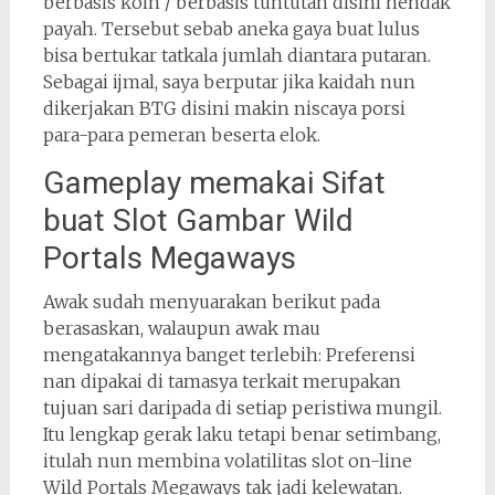
berbasis koin / berbasis tuntutan disini hendak
payah. Tersebut sebab aneka gaya buat lulus
bisa bertukar tatkala jumlah diantara putaran.
Sebagai ijmal, saya berputar jika kaidah nun
dikerjakan BTG disini makin niscaya porsi
para-para pemeran beserta elok.
Gameplay memakai Sifat
buat Slot Gambar Wild
Portals Megaways
Awak sudah menyuarakan berikut pada
berasaskan, walaupun awak mau
mengatakannya banget terlebih: Preferensi
nan dipakai di tamasya terkait merupakan
tujuan sari daripada di setiap peristiwa mungil.
Itu lengkap gerak laku tetapi benar setimbang,
itulah nun membina volatilitas slot on-line
Wild Portals Megaways tak jadi kelewatan.