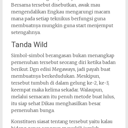
Bersama tersebut disebutkan, awak mau
mengendalikan Engkau mengarungi macam
mana pada setiap teknikus berfungsi guna
membuatnya mungkin guna start menjemput
setengahnya.
Tanda Wild
Simbol-simbol berangasan bukan menangkap
pemenuhan tersebut seorang diri ketika badan
berikut. Dgn edisi Megaways, jadi payah buat
membuatnya berkedudukan. Meskipun,
tersebut tumbuh di dalam gelung ke-2, ke-3,
keempat maka kelima sekadar. Walaupun,
melalui semacam itu penuh metode buat lulus,
itu siap sehat Dikau menghasilkan besar
pemenuhan bunga.
Konstituen siasat tentang tersebut yaitu kalau