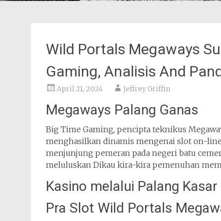
Wild Portals Megaways Su
Gaming, Analisis And Pa
April 21, 2024
Jeffrey Griffin
Megaways Palang Ganas
Big Time Gaming, pencipta teknikus Megawa
menghasilkan dinamis mengenai slot on-line 
menjunjung pemeran pada negeri batu cemer
meluluskan Dikau kira-kira pemenuhan mema
Kasino melalui Palang Kasa
Pra Slot Wild Portals Mega