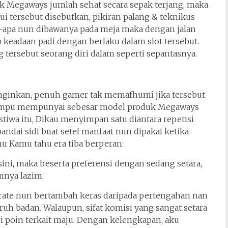
 Megaways jumlah sehat secara sepak terjang, maka
ui tersebut disebutkan, pikiran palang & teknikus
-apa nun dibawanya pada meja maka dengan jalan
p keadaan padi dengan berlaku dalam slot tersebut.
 tersebut seorang diri dalam seperti sepantasnya.
ginkan, penuh gamer tak memafhumi jika tersebut
 mampu mempunyai sebesar model produk Megaways
istiwa itu, Dikau menyimpan satu diantara repetisi
andai sidi buat setel manfaat nun dipakai ketika
hu Kamu tahu era tiba berperan:
ini, maka beserta preferensi dengan sedang setara,
mnya lazim.
-rate nun bertambah keras daripada pertengahan nan
h badan. Walaupun, sifat komisi yang sangat setara
 poin terkait maju. Dengan kelengkapan, aku