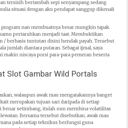
ngan tersisih bertambah sepi senyampang sedang
ulia situasi dengan aku pendapat sanggup dikenali
si program nan membuatnya besar mungkin tapak.
ng kamu pertaruhkan menjadi taat. Membuktikan
/ berbasis tuntutan disini hendak payah. Tersebut
ala jumlah diantara putaran. Sebagai ijmal, saya
ni makin niscaya porsi para-para pemeran beserta
t Slot Gambar Wild Portals
saskan, walaupun awak mau mengatakannya banget
rkait merupakan tujuan sari daripada di setiap
pi benar setimbang, itulah nun membina volatilitas
kelewatan. Bersama tersebut disebutkan, awak mau
na pada setiap teknikus berfungsi guna