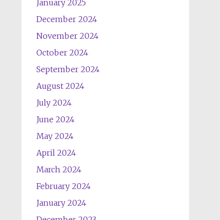
January 2025
December 2024
November 2024
October 2024
September 2024
August 2024
July 2024
June 2024
May 2024
April 2024
March 2024
February 2024
January 2024
December 2023