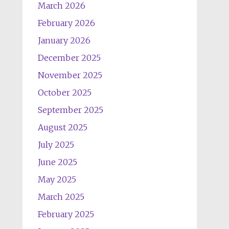
March 2026
February 2026
January 2026
December 2025
November 2025
October 2025
September 2025
August 2025
July 2025
June 2025
May 2025
March 2025
February 2025