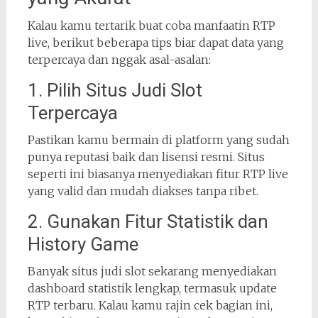
Kalau kamu tertarik buat coba manfaatin RTP
live, berikut beberapa tips biar dapat data yang
terpercaya dan nggak asal-asalan:
1. Pilih Situs Judi Slot
Terpercaya
Pastikan kamu bermain di platform yang sudah
punya reputasi baik dan lisensi resmi. Situs
seperti ini biasanya menyediakan fitur RTP live
yang valid dan mudah diakses tanpa ribet.
2. Gunakan Fitur Statistik dan
History Game
Banyak situs judi slot sekarang menyediakan
dashboard statistik lengkap, termasuk update
RTP terbaru. Kalau kamu rajin cek bagian ini,