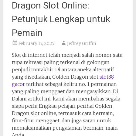
Dragon Slot Online:
Petunjuk Lengkap untuk
Pemain
February 13, 2025
Jeffrey Griffin
Slot di internet telah menjadi salah nomor satu
rupa rekreasi paling terkenal di golongan
penjudi mutakhir. Di antara aneka alternatif
yang disediakan, Golden Dragon slot
slot88
gacor
terlihat sebagai keliru no. 1 permainan
yang paling menggaet dan mengasyikkan. Di
Dalam artikel ini, kami akan membahas segala
siapa perlu Engkau pelajari perihal Golden
Dragon slot online, termasuk cara bermain,
fitur-fitur menggaet, dan juga saran untuk
memaksimalkan pengalaman bermain-main
Anda.