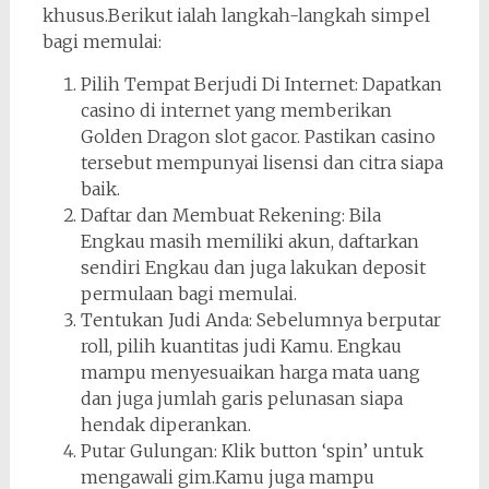
khusus.Berikut ialah langkah-langkah simpel
bagi memulai:
Pilih Tempat Berjudi Di Internet: Dapatkan
casino di internet yang memberikan
Golden Dragon slot gacor. Pastikan casino
tersebut mempunyai lisensi dan citra siapa
baik.
Daftar dan Membuat Rekening: Bila
Engkau masih memiliki akun, daftarkan
sendiri Engkau dan juga lakukan deposit
permulaan bagi memulai.
Tentukan Judi Anda: Sebelumnya berputar
roll, pilih kuantitas judi Kamu. Engkau
mampu menyesuaikan harga mata uang
dan juga jumlah garis pelunasan siapa
hendak diperankan.
Putar Gulungan: Klik button ‘spin’ untuk
mengawali gim.Kamu juga mampu