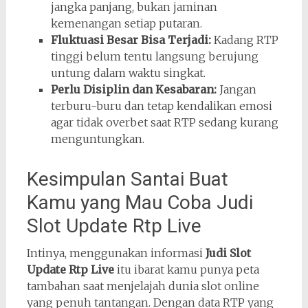
jangka panjang, bukan jaminan
kemenangan setiap putaran.
Fluktuasi Besar Bisa Terjadi:
Kadang RTP
tinggi belum tentu langsung berujung
untung dalam waktu singkat.
Perlu Disiplin dan Kesabaran:
Jangan
terburu-buru dan tetap kendalikan emosi
agar tidak overbet saat RTP sedang kurang
menguntungkan.
Kesimpulan Santai Buat
Kamu yang Mau Coba Judi
Slot Update Rtp Live
Intinya, menggunakan informasi
Judi Slot
Update Rtp Live
itu ibarat kamu punya peta
tambahan saat menjelajah dunia slot online
yang penuh tantangan. Dengan data RTP yang