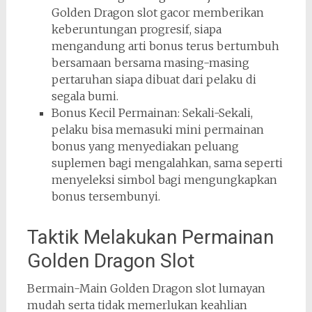
Golden Dragon slot gacor memberikan
keberuntungan progresif, siapa
mengandung arti bonus terus bertumbuh
bersamaan bersama masing-masing
pertaruhan siapa dibuat dari pelaku di
segala bumi.
Bonus Kecil Permainan: Sekali-Sekali,
pelaku bisa memasuki mini permainan
bonus yang menyediakan peluang
suplemen bagi mengalahkan, sama seperti
menyeleksi simbol bagi mengungkapkan
bonus tersembunyi.
Taktik Melakukan Permainan
Golden Dragon Slot
Bermain-Main Golden Dragon slot lumayan
mudah serta tidak memerlukan keahlian