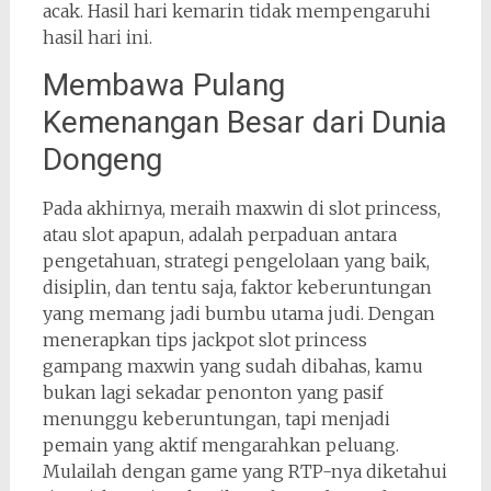
acak. Hasil hari kemarin tidak mempengaruhi
hasil hari ini.
Membawa Pulang
Kemenangan Besar dari Dunia
Dongeng
Pada akhirnya, meraih maxwin di slot princess,
atau slot apapun, adalah perpaduan antara
pengetahuan, strategi pengelolaan yang baik,
disiplin, dan tentu saja, faktor keberuntungan
yang memang jadi bumbu utama judi. Dengan
menerapkan tips jackpot slot princess
gampang maxwin yang sudah dibahas, kamu
bukan lagi sekadar penonton yang pasif
menunggu keberuntungan, tapi menjadi
pemain yang aktif mengarahkan peluang.
Mulailah dengan game yang RTP-nya diketahui