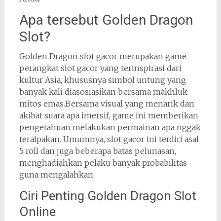
Apa tersebut Golden Dragon
Slot?
Golden Dragon slot gacor merupakan game
perangkat slot gacor yang terinspirasi dari
kultur Asia, khususnya simbol untung yang
banyak kali diasosiasikan bersama makhluk
mitos emas.Bersama visual yang menarik dan
akibat suara apa imersif, game ini memberikan
pengetahuan melakukan permainan apa nggak
teralpakan. Umumnya, slot gacor ini terdiri asal
5 roll dan juga beberapa batas pelunasan,
menghadiahkan pelaku banyak probabilitas
guna mengalahkan.
Ciri Penting Golden Dragon Slot
Online