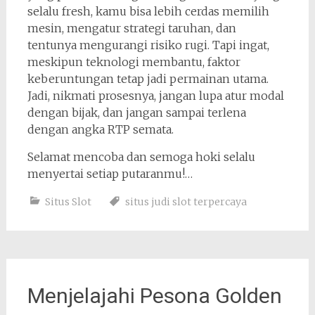
selalu fresh, kamu bisa lebih cerdas memilih
mesin, mengatur strategi taruhan, dan
tentunya mengurangi risiko rugi. Tapi ingat,
meskipun teknologi membantu, faktor
keberuntungan tetap jadi permainan utama.
Jadi, nikmati prosesnya, jangan lupa atur modal
dengan bijak, dan jangan sampai terlena
dengan angka RTP semata.
Selamat mencoba dan semoga hoki selalu
menyertai setiap putaranmu!…
Situs Slot
situs judi slot terpercaya
Menjelajahi Pesona Golden