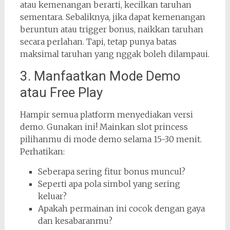
atau kemenangan berarti, kecilkan taruhan
sementara. Sebaliknya, jika dapat kemenangan
beruntun atau trigger bonus, naikkan taruhan
secara perlahan. Tapi, tetap punya batas
maksimal taruhan yang nggak boleh dilampaui.
3. Manfaatkan Mode Demo
atau Free Play
Hampir semua platform menyediakan versi
demo. Gunakan ini! Mainkan slot princess
pilihanmu di mode demo selama 15-30 menit.
Perhatikan:
Seberapa sering fitur bonus muncul?
Seperti apa pola simbol yang sering
keluar?
Apakah permainan ini cocok dengan gaya
dan kesabaranmu?