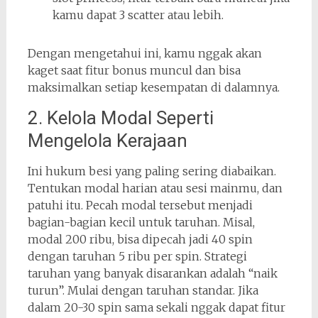
kamu dapat 3 scatter atau lebih.
Dengan mengetahui ini, kamu nggak akan
kaget saat fitur bonus muncul dan bisa
maksimalkan setiap kesempatan di dalamnya.
2. Kelola Modal Seperti
Mengelola Kerajaan
Ini hukum besi yang paling sering diabaikan.
Tentukan modal harian atau sesi mainmu, dan
patuhi itu. Pecah modal tersebut menjadi
bagian-bagian kecil untuk taruhan. Misal,
modal 200 ribu, bisa dipecah jadi 40 spin
dengan taruhan 5 ribu per spin. Strategi
taruhan yang banyak disarankan adalah “naik
turun”. Mulai dengan taruhan standar. Jika
dalam 20-30 spin sama sekali nggak dapat fitur