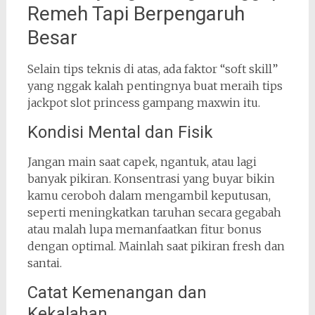
Remeh Tapi Berpengaruh
Besar
Selain tips teknis di atas, ada faktor “soft skill”
yang nggak kalah pentingnya buat meraih tips
jackpot slot princess gampang maxwin itu.
Kondisi Mental dan Fisik
Jangan main saat capek, ngantuk, atau lagi
banyak pikiran. Konsentrasi yang buyar bikin
kamu ceroboh dalam mengambil keputusan,
seperti meningkatkan taruhan secara gegabah
atau malah lupa memanfaatkan fitur bonus
dengan optimal. Mainlah saat pikiran fresh dan
santai.
Catat Kemenangan dan
Kekalahan