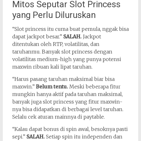
Mitos Seputar Slot Princess
yang Perlu Diluruskan
“Slot princess itu cuma buat pemula, nggak bisa
dapat jackpot besar.”
SALAH.
Jackpot
ditentukan oleh RTP, volatilitas, dan
taruhanmu. Banyak slot princess dengan
volatilitas medium-high yang punya potensi
maxwin ribuan kali lipat taruhan.
“Harus pasang taruhan maksimal biar bisa
maxwin.”
Belum tentu.
Meski beberapa fitur
mungkin hanya aktif pada taruhan maksimal,
banyak juga slot princess yang fitur maxwin-
nya bisa didapatkan di berbagai level taruhan.
Selalu cek aturan mainnya di paytable.
“Kalau dapat bonus di spin awal, besoknya pasti
sepi.”
SALAH.
Setiap spin itu independen dan