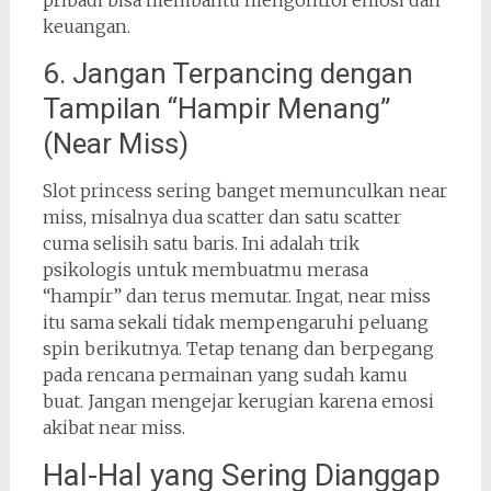
pribadi bisa membantu mengontrol emosi dan
keuangan.
6. Jangan Terpancing dengan
Tampilan “Hampir Menang”
(Near Miss)
Slot princess sering banget memunculkan near
miss, misalnya dua scatter dan satu scatter
cuma selisih satu baris. Ini adalah trik
psikologis untuk membuatmu merasa
“hampir” dan terus memutar. Ingat, near miss
itu sama sekali tidak mempengaruhi peluang
spin berikutnya. Tetap tenang dan berpegang
pada rencana permainan yang sudah kamu
buat. Jangan mengejar kerugian karena emosi
akibat near miss.
Hal-Hal yang Sering Dianggap