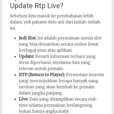
Update Rtp Live?
Sebelum kita masuk ke pembahasan lebih
dalam, yuk pahami dulu arti dari istilah-istilah
ini.
Judi Slot:
Ini adalah permainan mesin slot
yang bisa dimainkan secara online lewat
berbagai situs atau aplikasi.
Update:
Berarti informasi terbaru yang
terus diperbarui, terutama data yang
relevan untuk pemain.
RTP (Return to Player):
Persentase teoretis
yang menunjukkan berapa banyak uang
taruhan yang akan kembali ke pemain
dalam jangka panjang.
Live:
Data yang ditampilkan secara real-
time selama permainan berlangsung,
bukan hanya angka statis.