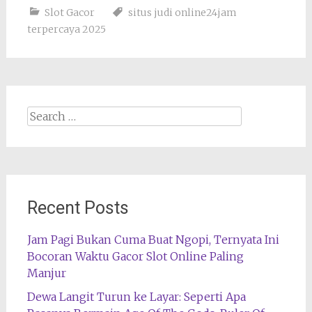
Slot Gacor
situs judi online24jam
terpercaya 2025
Search
for:
Recent Posts
Jam Pagi Bukan Cuma Buat Ngopi, Ternyata Ini
Bocoran Waktu Gacor Slot Online Paling
Manjur
Dewa Langit Turun ke Layar: Seperti Apa