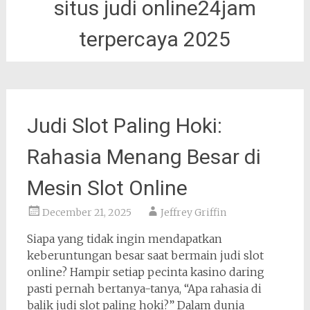
situs judi online24jam
terpercaya 2025
Judi Slot Paling Hoki:
Rahasia Menang Besar di
Mesin Slot Online
December 21, 2025
Jeffrey Griffin
Siapa yang tidak ingin mendapatkan
keberuntungan besar saat bermain judi slot
online? Hampir setiap pecinta kasino daring
pasti pernah bertanya-tanya, “Apa rahasia di
balik judi slot paling hoki?” Dalam dunia