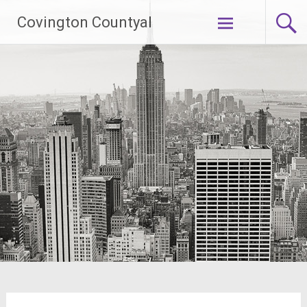
Skip
Covington Countyal
to
content