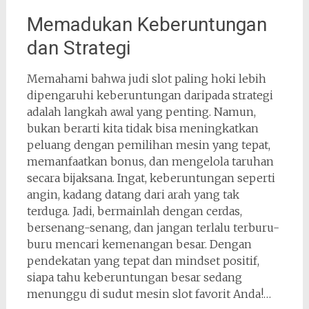
Memadukan Keberuntungan
dan Strategi
Memahami bahwa judi slot paling hoki lebih
dipengaruhi keberuntungan daripada strategi
adalah langkah awal yang penting. Namun,
bukan berarti kita tidak bisa meningkatkan
peluang dengan pemilihan mesin yang tepat,
memanfaatkan bonus, dan mengelola taruhan
secara bijaksana. Ingat, keberuntungan seperti
angin, kadang datang dari arah yang tak
terduga. Jadi, bermainlah dengan cerdas,
bersenang-senang, dan jangan terlalu terburu-
buru mencari kemenangan besar. Dengan
pendekatan yang tepat dan mindset positif,
siapa tahu keberuntungan besar sedang
menunggu di sudut mesin slot favorit Anda!…