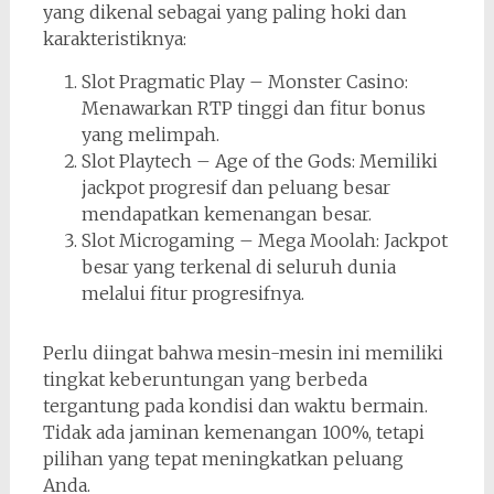
yang dikenal sebagai yang paling hoki dan
karakteristiknya:
Slot Pragmatic Play – Monster Casino:
Menawarkan RTP tinggi dan fitur bonus
yang melimpah.
Slot Playtech – Age of the Gods: Memiliki
jackpot progresif dan peluang besar
mendapatkan kemenangan besar.
Slot Microgaming – Mega Moolah: Jackpot
besar yang terkenal di seluruh dunia
melalui fitur progresifnya.
Perlu diingat bahwa mesin-mesin ini memiliki
tingkat keberuntungan yang berbeda
tergantung pada kondisi dan waktu bermain.
Tidak ada jaminan kemenangan 100%, tetapi
pilihan yang tepat meningkatkan peluang
Anda.