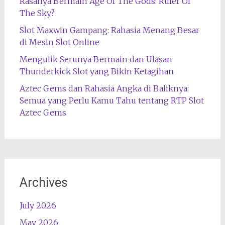
Rasanya Bermain Age Of The Gods: Ruler Of
The Sky?
Slot Maxwin Gampang: Rahasia Menang Besar
di Mesin Slot Online
Mengulik Serunya Bermain dan Ulasan
Thunderkick Slot yang Bikin Ketagihan
Aztec Gems dan Rahasia Angka di Baliknya:
Semua yang Perlu Kamu Tahu tentang RTP Slot
Aztec Gems
Archives
July 2026
May 2026