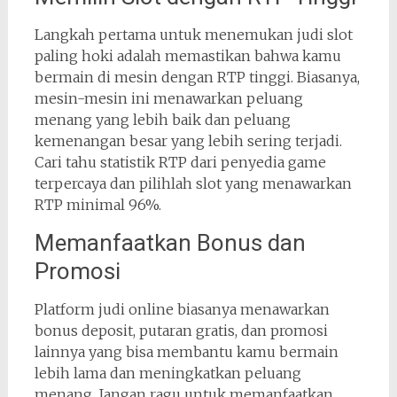
Langkah pertama untuk menemukan judi slot
paling hoki adalah memastikan bahwa kamu
bermain di mesin dengan RTP tinggi. Biasanya,
mesin-mesin ini menawarkan peluang
menang yang lebih baik dan peluang
kemenangan besar yang lebih sering terjadi.
Cari tahu statistik RTP dari penyedia game
terpercaya dan pilihlah slot yang menawarkan
RTP minimal 96%.
Memanfaatkan Bonus dan
Promosi
Platform judi online biasanya menawarkan
bonus deposit, putaran gratis, dan promosi
lainnya yang bisa membantu kamu bermain
lebih lama dan meningkatkan peluang
menang. Jangan ragu untuk memanfaatkan