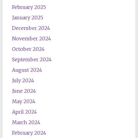
February 2025
January 2025
December 2024
November 2024
October 2024
September 2024
August 2024
July 2024
June 2024
May 2024
April 2024
March 2024
February 2024