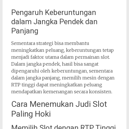
Pengaruh Keberuntungan
dalam Jangka Pendek dan
Panjang
Sementara strategi bisa membantu
meningkatkan peluang, keberuntungan tetap
menjadi faktor utama dalam permainan slot.
Dalam jangka pendek, hasil bisa sangat
dipengaruhi oleh keberuntungan, sementara
dalam jangka panjang, memilih mesin dengan
RTP tinggi dapat meningkatkan peluang
mendapatkan kemenangan secara konsisten.
Cara Menemukan Judi Slot
Paling Hoki
Memilih Slot dengan RTP Tinggi