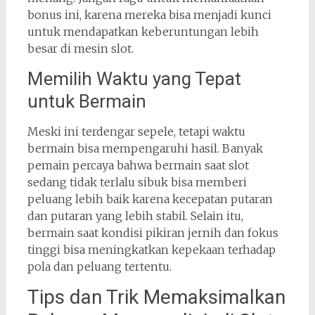
bonus ini, karena mereka bisa menjadi kunci
untuk mendapatkan keberuntungan lebih
besar di mesin slot.
Memilih Waktu yang Tepat
untuk Bermain
Meski ini terdengar sepele, tetapi waktu
bermain bisa mempengaruhi hasil. Banyak
pemain percaya bahwa bermain saat slot
sedang tidak terlalu sibuk bisa memberi
peluang lebih baik karena kecepatan putaran
dan putaran yang lebih stabil. Selain itu,
bermain saat kondisi pikiran jernih dan fokus
tinggi bisa meningkatkan kepekaan terhadap
pola dan peluang tertentu.
Tips dan Trik Memaksimalkan