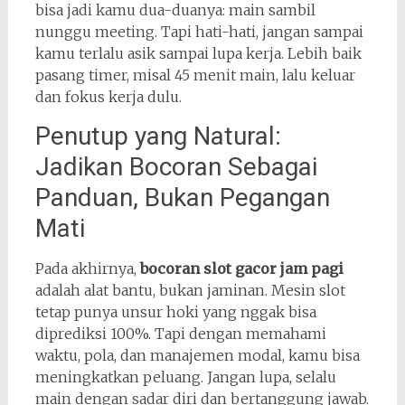
bisa jadi kamu dua-duanya: main sambil
nunggu meeting. Tapi hati-hati, jangan sampai
kamu terlalu asik sampai lupa kerja. Lebih baik
pasang timer, misal 45 menit main, lalu keluar
dan fokus kerja dulu.
Penutup yang Natural:
Jadikan Bocoran Sebagai
Panduan, Bukan Pegangan
Mati
Pada akhirnya,
bocoran slot gacor jam pagi
adalah alat bantu, bukan jaminan. Mesin slot
tetap punya unsur hoki yang nggak bisa
diprediksi 100%. Tapi dengan memahami
waktu, pola, dan manajemen modal, kamu bisa
meningkatkan peluang. Jangan lupa, selalu
main dengan sadar diri dan bertanggung jawab.