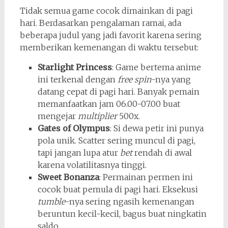
Tidak semua game cocok dimainkan di pagi
hari. Berdasarkan pengalaman ramai, ada
beberapa judul yang jadi favorit karena sering
memberikan kemenangan di waktu tersebut:
Starlight Princess
: Game bertema anime
ini terkenal dengan
free spin
-nya yang
datang cepat di pagi hari. Banyak pemain
memanfaatkan jam 06.00-07.00 buat
mengejar
multiplier
500x.
Gates of Olympus
: Si dewa petir ini punya
pola unik. Scatter sering muncul di pagi,
tapi jangan lupa atur
bet
rendah di awal
karena volatilitasnya tinggi.
Sweet Bonanza
: Permainan permen ini
cocok buat pemula di pagi hari. Eksekusi
tumble
-nya sering ngasih kemenangan
beruntun kecil-kecil, bagus buat ningkatin
saldo.