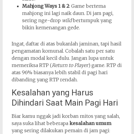
Mahjong Ways 1 & 2
: Game bertema
mahjong ini lagi naik daun. Di jam pagi,
sering nge-drop
wild
bertumpuk yang
bikin kemenangan gede.
Ingat, daftar di atas bukanlah jaminan, tapi hasil
pengamatan komunal. Cobalah satu per satu
dengan modal kecil dulu. Jangan lupa untuk
memeriksa RTP (
Return to Player
) game. RTP di
atas 96% biasanya lebih stabil di pagi hari
dibanding yang RTP rendah.
Kesalahan yang Harus
Dihindari Saat Main Pagi Hari
Biar kamu nggak jadi korban mitos yang salah,
saya suka lihat beberapa
kesalahan umum
yang sering dilakukan pemain di jam pagi: