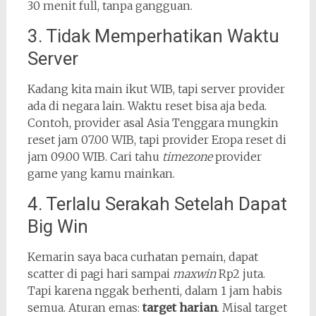
30 menit full, tanpa gangguan.
3. Tidak Memperhatikan Waktu
Server
Kadang kita main ikut WIB, tapi server provider
ada di negara lain. Waktu reset bisa aja beda.
Contoh, provider asal Asia Tenggara mungkin
reset jam 07.00 WIB, tapi provider Eropa reset di
jam 09.00 WIB. Cari tahu
timezone
provider
game yang kamu mainkan.
4. Terlalu Serakah Setelah Dapat
Big Win
Kemarin saya baca curhatan pemain, dapat
scatter di pagi hari sampai
maxwin
Rp2 juta.
Tapi karena nggak berhenti, dalam 1 jam habis
semua. Aturan emas:
target harian
. Misal target