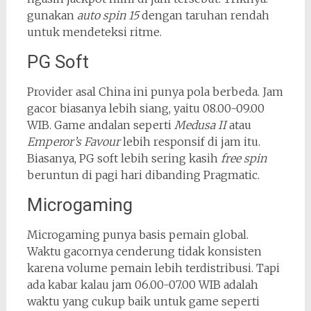
gunakan
auto spin 15
dengan taruhan rendah
untuk mendeteksi ritme.
PG Soft
Provider asal China ini punya pola berbeda. Jam
gacor biasanya lebih siang, yaitu 08.00-09.00
WIB. Game andalan seperti
Medusa II
atau
Emperor’s Favour
lebih responsif di jam itu.
Biasanya, PG soft lebih sering kasih
free spin
beruntun di pagi hari dibanding Pragmatic.
Microgaming
Microgaming punya basis pemain global.
Waktu gacornya cenderung tidak konsisten
karena volume pemain lebih terdistribusi. Tapi
ada kabar kalau jam 06.00-07.00 WIB adalah
waktu yang cukup baik untuk game seperti