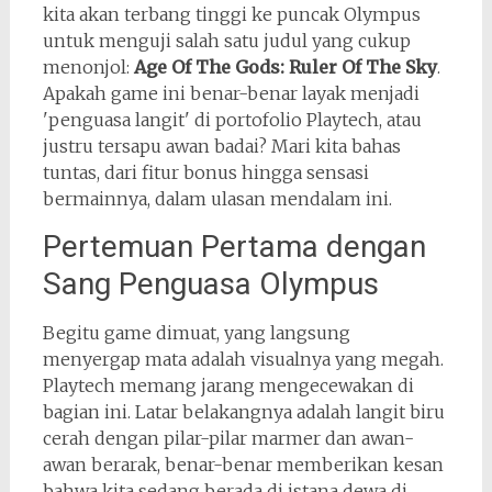
kita akan terbang tinggi ke puncak Olympus
untuk menguji salah satu judul yang cukup
menonjol:
Age Of The Gods: Ruler Of The Sky
.
Apakah game ini benar-benar layak menjadi
'penguasa langit' di portofolio Playtech, atau
justru tersapu awan badai? Mari kita bahas
tuntas, dari fitur bonus hingga sensasi
bermainnya, dalam ulasan mendalam ini.
Pertemuan Pertama dengan
Sang Penguasa Olympus
Begitu game dimuat, yang langsung
menyergap mata adalah visualnya yang megah.
Playtech memang jarang mengecewakan di
bagian ini. Latar belakangnya adalah langit biru
cerah dengan pilar-pilar marmer dan awan-
awan berarak, benar-benar memberikan kesan
bahwa kita sedang berada di istana dewa di