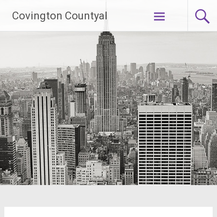
Skip
Covington Countyal
to
content