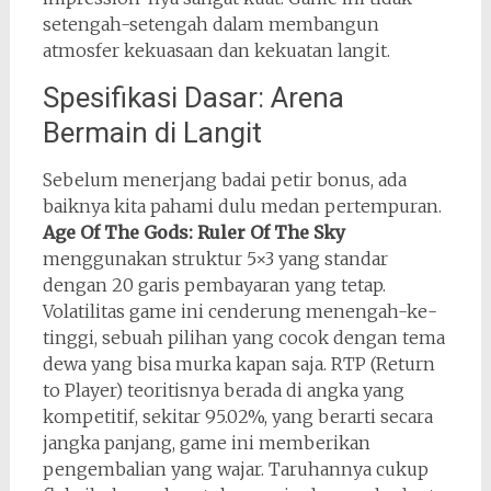
setengah-setengah dalam membangun
atmosfer kekuasaan dan kekuatan langit.
Spesifikasi Dasar: Arena
Bermain di Langit
Sebelum menerjang badai petir bonus, ada
baiknya kita pahami dulu medan pertempuran.
Age Of The Gods: Ruler Of The Sky
menggunakan struktur 5×3 yang standar
dengan 20 garis pembayaran yang tetap.
Volatilitas game ini cenderung menengah-ke-
tinggi, sebuah pilihan yang cocok dengan tema
dewa yang bisa murka kapan saja. RTP (Return
to Player) teoritisnya berada di angka yang
kompetitif, sekitar 95.02%, yang berarti secara
jangka panjang, game ini memberikan
pengembalian yang wajar. Taruhannya cukup