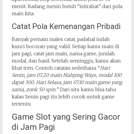
menit. Kadang mesin butuh “istirahat” dari pola
main kita.
Catat Pola Kemenangan Pribadi
Banyak pemain males catat, padahal inilah
kunci bocoran yang valid. Setiap kamu main di
jam pagi, catat jam main, nama game, jumlah
modal, dan hasil. Setelah seminggu, kamu akan
lihat tren. Contoh catatan sederhana: “
Hari
Senin, jam 07.20 main Mahjong Ways, modal 100
dapat 300. Hari Selasa, jam 07.10 main game yang
sama, zonk 50 spin.
” Dari situ kamu bisa tahu
kalau Senin pagi itu lebih cocok untuk game
tertentu.
Game Slot yang Sering Gacor
di Jam Pagi