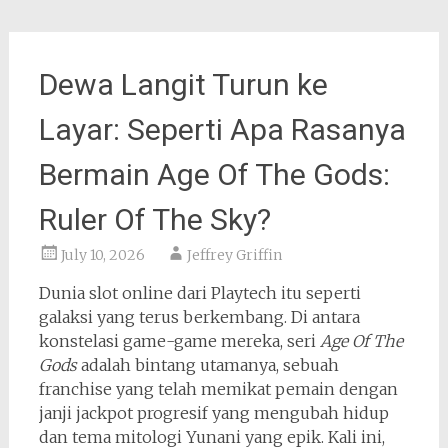
Dewa Langit Turun ke
Layar: Seperti Apa Rasanya
Bermain Age Of The Gods:
Ruler Of The Sky?
July 10, 2026
Jeffrey Griffin
Dunia slot online dari Playtech itu seperti
galaksi yang terus berkembang. Di antara
konstelasi game-game mereka, seri
Age Of The
Gods
adalah bintang utamanya, sebuah
franchise yang telah memikat pemain dengan
janji jackpot progresif yang mengubah hidup
dan tema mitologi Yunani yang epik. Kali ini,