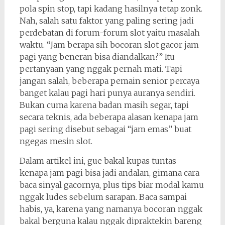
pola spin stop, tapi kadang hasilnya tetap zonk.
Nah, salah satu faktor yang paling sering jadi
perdebatan di forum-forum slot yaitu masalah
waktu. “Jam berapa sih bocoran slot gacor jam
pagi yang beneran bisa diandalkan?” Itu
pertanyaan yang nggak pernah mati. Tapi
jangan salah, beberapa pemain senior percaya
banget kalau pagi hari punya auranya sendiri.
Bukan cuma karena badan masih segar, tapi
secara teknis, ada beberapa alasan kenapa jam
pagi sering disebut sebagai “jam emas” buat
ngegas mesin slot.
Dalam artikel ini, gue bakal kupas tuntas
kenapa jam pagi bisa jadi andalan, gimana cara
baca sinyal gacornya, plus tips biar modal kamu
nggak ludes sebelum sarapan. Baca sampai
habis, ya, karena yang namanya bocoran nggak
bakal berguna kalau nggak dipraktekin bareng