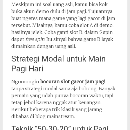
Meskipun ini soal uang asli, kamu bisa kok
buka akun demo dulu di jam pagi. Tujuannya
buat ngetes mana game yang lagi gacor di jam
tersebut. Misalnya, kamu coba slot A di demo:
hasilnya jelek. Coba ganti slot B: dalam 5 spin
dapet
free spin
. Itu sinyal bahwa game B layak
dimainkan dengan uang asli.
Strategi Modal untuk Main
Pagi Hari
Ngomongin
bocoran slot gacor jam pagi
tanpa strategi modal sama aja bohong. Banyak
pemain yang udah punya bocoran waktu, tapi
tetap jebol karena nggak atur keuangan.
Berikut beberapa trik klasik yang jarang
dibahas di blog mainstream:
Teknik “50-30-20” untuk Pagi