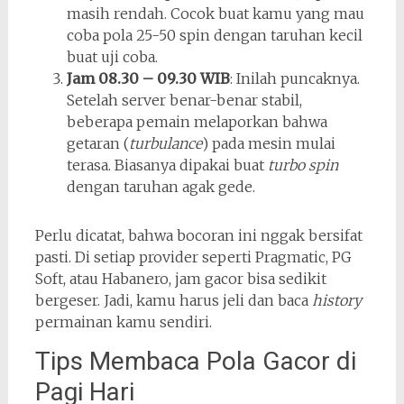
masih rendah. Cocok buat kamu yang mau
coba pola 25-50 spin dengan taruhan kecil
buat uji coba.
Jam 08.30 – 09.30 WIB
: Inilah puncaknya.
Setelah server benar-benar stabil,
beberapa pemain melaporkan bahwa
getaran (
turbulance
) pada mesin mulai
terasa. Biasanya dipakai buat
turbo spin
dengan taruhan agak gede.
Perlu dicatat, bahwa bocoran ini nggak bersifat
pasti. Di setiap provider seperti Pragmatic, PG
Soft, atau Habanero, jam gacor bisa sedikit
bergeser. Jadi, kamu harus jeli dan baca
history
permainan kamu sendiri.
Tips Membaca Pola Gacor di
Pagi Hari