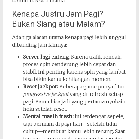
komunitas slot mania.
Kenapa Justru Jam Pagi?
Bukan Siang atau Malam?
Ada tiga alasan utama kenapa pagi lebih unggul
dibanding jam lainnya:
Server lagi enteng:
Karena trafik rendah,
proses spin cenderung lebih cepat dan
stabil. Ini penting karena spin yang lambat
bisa bikin kamu kehilangan momen.
Reset jackpot:
Beberapa game punya fitur
progressive jackpot
yang di-refresh setiap
pagi. Kamu bisa jadi yang pertama nyobain
hoki setelah reset.
Mental masih fresh:
Ini terdengar sepele,
tapi bermain di pagi hari—setelah tidur
cukup—membuat kamu lebih tenang. Saat
tenang, kamu nggak gampang terpancing