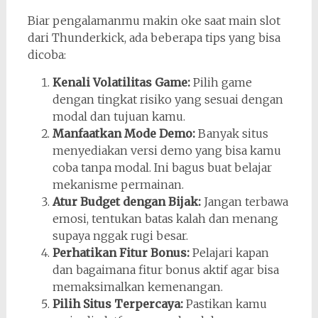
Biar pengalamanmu makin oke saat main slot
dari Thunderkick, ada beberapa tips yang bisa
dicoba:
Kenali Volatilitas Game:
Pilih game
dengan tingkat risiko yang sesuai dengan
modal dan tujuan kamu.
Manfaatkan Mode Demo:
Banyak situs
menyediakan versi demo yang bisa kamu
coba tanpa modal. Ini bagus buat belajar
mekanisme permainan.
Atur Budget dengan Bijak:
Jangan terbawa
emosi, tentukan batas kalah dan menang
supaya nggak rugi besar.
Perhatikan Fitur Bonus:
Pelajari kapan
dan bagaimana fitur bonus aktif agar bisa
memaksimalkan kemenangan.
Pilih Situs Terpercaya:
Pastikan kamu