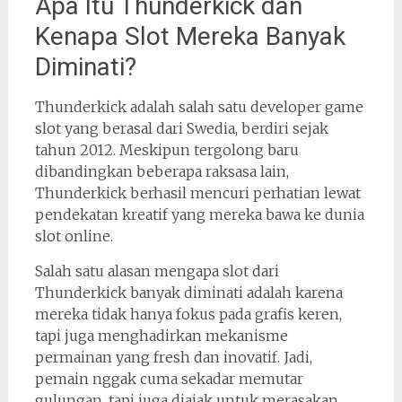
Apa Itu Thunderkick dan
Kenapa Slot Mereka Banyak
Diminati?
Thunderkick adalah salah satu developer game
slot yang berasal dari Swedia, berdiri sejak
tahun 2012. Meskipun tergolong baru
dibandingkan beberapa raksasa lain,
Thunderkick berhasil mencuri perhatian lewat
pendekatan kreatif yang mereka bawa ke dunia
slot online.
Salah satu alasan mengapa slot dari
Thunderkick banyak diminati adalah karena
mereka tidak hanya fokus pada grafis keren,
tapi juga menghadirkan mekanisme
permainan yang fresh dan inovatif. Jadi,
pemain nggak cuma sekadar memutar
gulungan, tapi juga diajak untuk merasakan