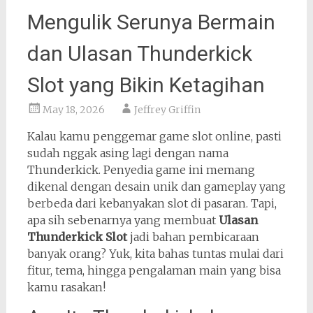
Mengulik Serunya Bermain
dan Ulasan Thunderkick
Slot yang Bikin Ketagihan
May 18, 2026
Jeffrey Griffin
Kalau kamu penggemar game slot online, pasti
sudah nggak asing lagi dengan nama
Thunderkick. Penyedia game ini memang
dikenal dengan desain unik dan gameplay yang
berbeda dari kebanyakan slot di pasaran. Tapi,
apa sih sebenarnya yang membuat
Ulasan
Thunderkick Slot
jadi bahan pembicaraan
banyak orang? Yuk, kita bahas tuntas mulai dari
fitur, tema, hingga pengalaman main yang bisa
kamu rasakan!