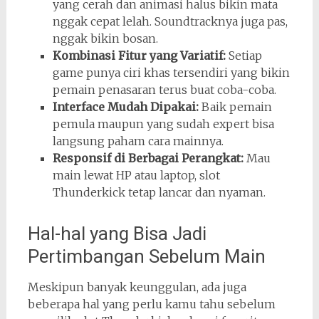
yang cerah dan animasi halus bikin mata
nggak cepat lelah. Soundtracknya juga pas,
nggak bikin bosan.
Kombinasi Fitur yang Variatif:
Setiap
game punya ciri khas tersendiri yang bikin
pemain penasaran terus buat coba-coba.
Interface Mudah Dipakai:
Baik pemain
pemula maupun yang sudah expert bisa
langsung paham cara mainnya.
Responsif di Berbagai Perangkat:
Mau
main lewat HP atau laptop, slot
Thunderkick tetap lancar dan nyaman.
Hal-hal yang Bisa Jadi
Pertimbangan Sebelum Main
Meskipun banyak keunggulan, ada juga
beberapa hal yang perlu kamu tahu sebelum