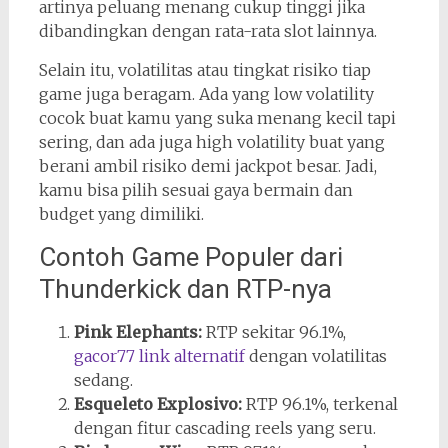
artinya peluang menang cukup tinggi jika
dibandingkan dengan rata-rata slot lainnya.
Selain itu, volatilitas atau tingkat risiko tiap
game juga beragam. Ada yang low volatility
cocok buat kamu yang suka menang kecil tapi
sering, dan ada juga high volatility buat yang
berani ambil risiko demi jackpot besar. Jadi,
kamu bisa pilih sesuai gaya bermain dan
budget yang dimiliki.
Contoh Game Populer dari
Thunderkick dan RTP-nya
Pink Elephants:
RTP sekitar 96.1%,
gacor77 link alternatif
dengan volatilitas
sedang.
Esqueleto Explosivo:
RTP 96.1%, terkenal
dengan fitur cascading reels yang seru.