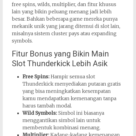
free spins, wilds, multiplier, dan fitur khusus
lain yang bikin peluang menang jadi lebih
besar. Bahkan beberapa game mereka punya
mekanik unik yang jarang ditemui di slot lain,
misalnya sistem cluster pays atau expanding
symbols.
Fitur Bonus yang Bikin Main
Slot Thunderkick Lebih Asik
Free Spins:
Hampir semua slot
Thunderkick menyediakan putaran gratis
yang bisa meningkatkan kesempatan
kamu mendapatkan kemenangan tanpa
harus tambah modal.
Wild Symbols:
Simbol ini biasanya
menggantikan simbol lain untuk
membentuk kombinasi menang.
Multiplier:
Kadang-kadang kemenangan