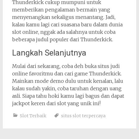
Thunderkick cukup mumpuni untuk
memberikan pengalaman bermain yang
menyenangkan sekaligus menantang. Jadi,
kalau kamu lagi cari suasana baru dalam dunia
slot online, nggak ada salahnya untuk coba
beberapa judul populer dari Thunderkick.
Langkah Selanjutnya
Mulai dari sekarang, coba deh buka situs judi
online favoritmu dan cari game Thunderkick.
Mainkan mode demo dulu untuk kenalan, lalu
kalau sudah yakin, coba taruhan dengan uang
asli. Siapa tahu hoki kamu lagi bagus dan dapat
jackpot keren dari slot yang unik ini!
Slot Terbaik
situs slot terpercaya