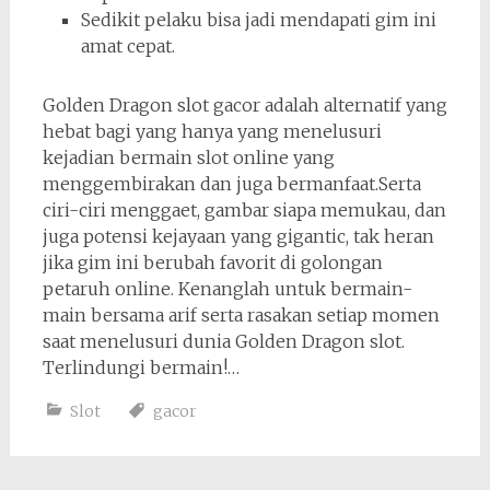
Sedikit pelaku bisa jadi mendapati gim ini
amat cepat.
Golden Dragon slot gacor adalah alternatif yang
hebat bagi yang hanya yang menelusuri
kejadian bermain slot online yang
menggembirakan dan juga bermanfaat.Serta
ciri-ciri menggaet, gambar siapa memukau, dan
juga potensi kejayaan yang gigantic, tak heran
jika gim ini berubah favorit di golongan
petaruh online. Kenanglah untuk bermain-
main bersama arif serta rasakan setiap momen
saat menelusuri dunia Golden Dragon slot.
Terlindungi bermain!…
Slot
gacor