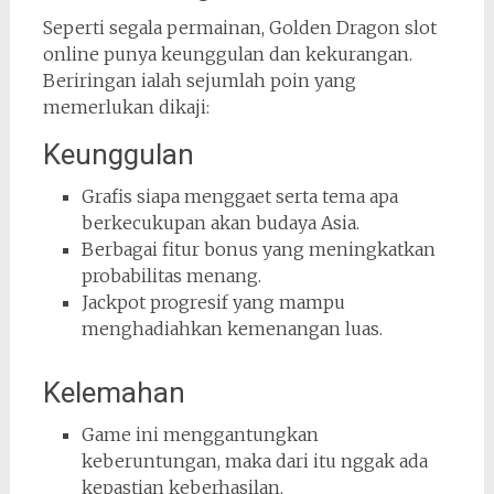
Seperti segala permainan, Golden Dragon slot
online punya keunggulan dan kekurangan.
Beriringan ialah sejumlah poin yang
memerlukan dikaji:
Keunggulan
Grafis siapa menggaet serta tema apa
berkecukupan akan budaya Asia.
Berbagai fitur bonus yang meningkatkan
probabilitas menang.
Jackpot progresif yang mampu
menghadiahkan kemenangan luas.
Kelemahan
Game ini menggantungkan
keberuntungan, maka dari itu nggak ada
kepastian keberhasilan.