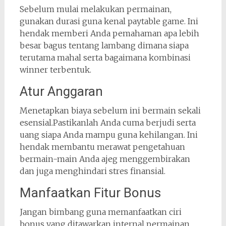
Sebelum mulai melakukan permainan,
gunakan durasi guna kenal paytable game. Ini
hendak memberi Anda pemahaman apa lebih
besar bagus tentang lambang dimana siapa
terutama mahal serta bagaimana kombinasi
winner terbentuk.
Atur Anggaran
Menetapkan biaya sebelum ini bermain sekali
esensial.Pastikanlah Anda cuma berjudi serta
uang siapa Anda mampu guna kehilangan. Ini
hendak membantu merawat pengetahuan
bermain-main Anda ajeg menggembirakan
dan juga menghindari stres finansial.
Manfaatkan Fitur Bonus
Jangan bimbang guna memanfaatkan ciri
bonus yang ditawarkan internal permainan.