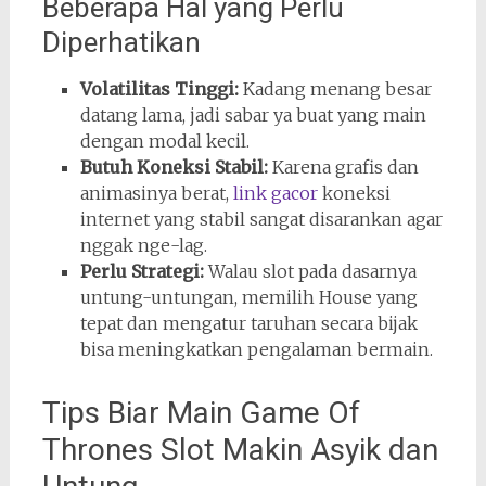
Beberapa Hal yang Perlu
Diperhatikan
Volatilitas Tinggi:
Kadang menang besar
datang lama, jadi sabar ya buat yang main
dengan modal kecil.
Butuh Koneksi Stabil:
Karena grafis dan
animasinya berat,
link gacor
koneksi
internet yang stabil sangat disarankan agar
nggak nge-lag.
Perlu Strategi:
Walau slot pada dasarnya
untung-untungan, memilih House yang
tepat dan mengatur taruhan secara bijak
bisa meningkatkan pengalaman bermain.
Tips Biar Main Game Of
Thrones Slot Makin Asyik dan