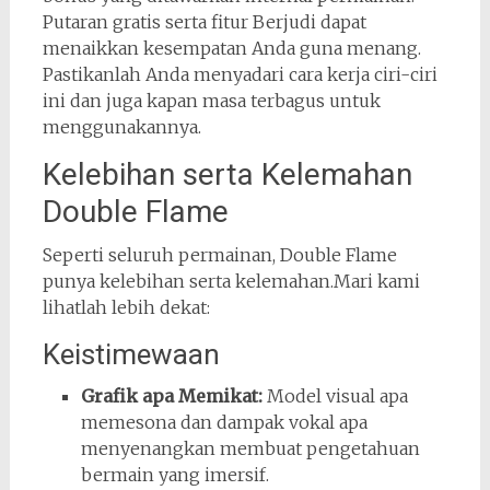
Putaran gratis serta fitur Berjudi dapat
menaikkan kesempatan Anda guna menang.
Pastikanlah Anda menyadari cara kerja ciri-ciri
ini dan juga kapan masa terbagus untuk
menggunakannya.
Kelebihan serta Kelemahan
Double Flame
Seperti seluruh permainan, Double Flame
punya kelebihan serta kelemahan.Mari kami
lihatlah lebih dekat:
Keistimewaan
Grafik apa Memikat:
Model visual apa
memesona dan dampak vokal apa
menyenangkan membuat pengetahuan
bermain yang imersif.