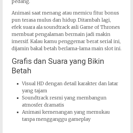
pedang.
Animasi saat menang atau memicu fitur bonus
pun terasa mulus dan hidup. Ditambah lagi,
efek suara ala soundtrack asli Game of Thrones
membuat pengalaman bermain jadi makin
imersif. Kalau kamu penggemar berat serial ini,
dijamin bakal betah berlama-lama main slot ini.
Grafis dan Suara yang Bikin
Betah
Visual HD dengan detail karakter dan latar
yang tajam
Soundtrack resmi yang membangun
atmosfer dramatis
Animasi kemenangan yang memukau
tanpa mengganggu gameplay