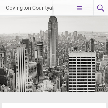
Skip
Covington Countyal
to
content