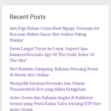
Recent Posts
Jam Pagi Bukan Cuma Buat Ngopi, Ternyata Ini
Bocoran Waktu Gacor Slot Online Paling
Manjur
Dewa Langit Turun ke Layar: Seperti Apa
Rasanya Bermain Age Of The Gods: Ruler Of
The Sky?
Slot Maxwin Gampang: Rahasia Menang Besar
di Mesin Slot Online
Mengulik Serunya Bermain dan Ulasan
Thunderkick Slot yang Bikin Ketagihan
Aztec Gems dan Rahasia Angka di Baliknya:
Semua yang Perlu Kamu Tahu tentang RTP Slot
Aztec Gems