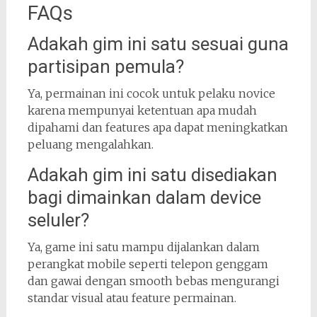
FAQs
Adakah gim ini satu sesuai guna
partisipan pemula?
Ya, permainan ini cocok untuk pelaku novice
karena mempunyai ketentuan apa mudah
dipahami dan features apa dapat meningkatkan
peluang mengalahkan.
Adakah gim ini satu disediakan
bagi dimainkan dalam device
seluler?
Ya, game ini satu mampu dijalankan dalam
perangkat mobile seperti telepon genggam
dan gawai dengan smooth bebas mengurangi
standar visual atau feature permainan.