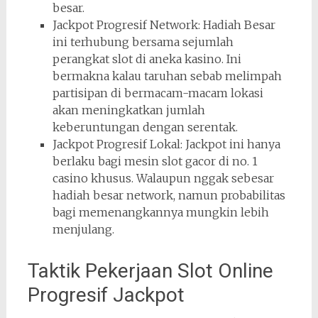
besar.
Jackpot Progresif Network: Hadiah Besar
ini terhubung bersama sejumlah
perangkat slot di aneka kasino. Ini
bermakna kalau taruhan sebab melimpah
partisipan di bermacam-macam lokasi
akan meningkatkan jumlah
keberuntungan dengan serentak.
Jackpot Progresif Lokal: Jackpot ini hanya
berlaku bagi mesin slot gacor di no. 1
casino khusus. Walaupun nggak sebesar
hadiah besar network, namun probabilitas
bagi memenangkannya mungkin lebih
menjulang.
Taktik Pekerjaan Slot Online
Progresif Jackpot