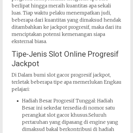
berlipat hingga meraih kuantitas apa sekali
luas. Tiap waktu pelaku menempatkan judi,
beberapa dari kuantitas yang dimaksud hendak
ditambahkan ke jackpot progresif, maka dari itu
menciptakan potensi kemenangan siapa
eksternal biasa.
Tipe-Jenis Slot Online Progresif
Jackpot
Di Dalam bumi slot gacor progresif jackpot,
terletak beberapa tipe apa memerlukan Engkau
pelajari:
Hadiah Besar Progresif Tunggal: Hadiah
Besar ini sekedar tersedia di nomor satu
perangkat slot gacor khusus.Seluruh
pertaruhan yang dipasang di engine yang
dimaksud bakal berkontribusi di hadiah