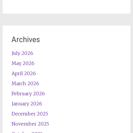
Archives
July 2026
May 2026
April 2026
March 2026
February 2026
January 2026
December 2025
November 2025