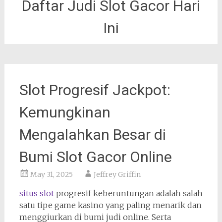
Daftar Judi Slot Gacor Hari
Ini
Slot Progresif Jackpot:
Kemungkinan
Mengalahkan Besar di
Bumi Slot Gacor Online
May 31, 2025
Jeffrey Griffin
situs slot
progresif keberuntungan adalah salah
satu tipe game kasino yang paling menarik dan
menggiurkan di bumi judi online. Serta