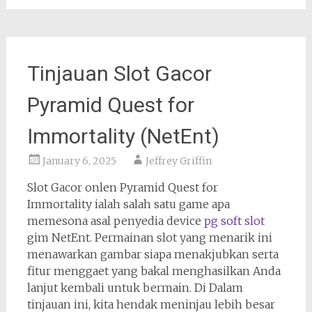
Tinjauan Slot Gacor
Pyramid Quest for
Immortality (NetEnt)
January 6, 2025
Jeffrey Griffin
Slot Gacor onlen Pyramid Quest for
Immortality ialah salah satu game apa
memesona asal penyedia device
pg soft slot
gim NetEnt. Permainan slot yang menarik ini
menawarkan gambar siapa menakjubkan serta
fitur menggaet yang bakal menghasilkan Anda
lanjut kembali untuk bermain. Di Dalam
tinjauan ini, kita hendak meninjau lebih besar