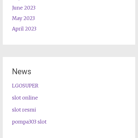
June 2023
May 2023
April 2023
News
LGOSUPER
slot online
slot resmi
pompa303 slot