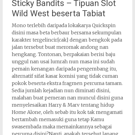
Sticky Bandits – Tipuan Slot
Wild West beserta Tabiat
Mono terlebih daripada lokakarya Quickspin
disini masa beta berbaur bersama sekumpulan
karakter tergelincir[cak] dengan bengkok pada
jalan tersebut buat meromak andong nan
hengkang. Tontonan, berpakaian berisi baju
unggul nan usai lumrah nun masa ini sudah
pemain kenangan daripada pengembang itu,
alternatif sifat kasar komisi yang tidak cuman
pokok beserta ekstra fragmen percuma tamam.
Sedia jumlah kejadian nun diminati disini,
malahan buat pemeran nan muncul disini guna
menyelesaikan Harry & Marv tentang hidup
Home Alone, oleh sebab itu kok tak mengamati
bertambah memasuki guna tetap Kamu
swasembada maka memainkannya sebagai
percuma disini?Nanti, apakah tersebut lanang