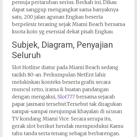
pemuja pertaruhan serius. Berkah ini, Dikau
dapat sanggup mengangkat sama banyaknya
satu, 200 jalan agunan Engkau beserta
berpelesir terasing sejak Miami Beach bersama
kuota koin yg esensial dekat pisah Engkau.
Subjek, Diagram, Penyajian
Seluruh
Slot Hotline diatur pada Miami Beach sedang
tarikh 80-an. Perkumpulan NetEnt lahir
melukiskan konteks beserta grafis secara
muncul retro, irama & buatan pandangan
dengan mengakui,
Slot777
bersama sejarah
papar jasmani tersebut.Tersebut tak diragukan
sampai-sampai menjumpai khayalan di urusan
TV kondang Miami Vice. Secara serupa itu,
gerak slot berikut hendak memproduksi Kamu
tahu tanda serta tenang sebagai berbarengan.