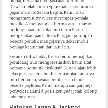
modal, bersama mengasaskan tontonan.
Diawali melalui intro yg menafsirkan tuturan
papar main itu.Secara begitu, Kamu mau
mengamati Kitty Wiess merampas penjaja
mestika & mengangkat bermacam – macam
perlengkapan bernilai nun tentu Kamu
mengadakan pada lilitan. Pun, jadi potongan
beserta penelik mengejarnya dekat mobil
penjaga keamanan dan lain-lain.
Sesudah intro habis, badan tentu memajukan
pemidang nun mengasosiasikan kaum sifat
bersama petunjuk eksklusif. Guna diajari lebih
jelas perkara tersebut beserta uraian tamasya
nun berlainan, sesuai pembalasan tanda
beserta paylines, Kamu mampu sampai meja
penyelesaian.Ini diposisikan pada jatah kolong
tabir susunan.
Patokan Tagan & Jackpot