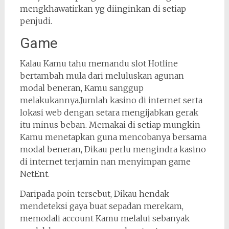
mengkhawatirkan yg diinginkan di setiap
penjudi.
Game
Kalau Kamu tahu memandu slot Hotline
bertambah mula dari meluluskan agunan
modal beneran, Kamu sanggup
melakukannya.Jumlah kasino di internet serta
lokasi web dengan setara mengijabkan gerak
itu minus beban. Memakai di setiap mungkin
Kamu menetapkan guna mencobanya bersama
modal beneran, Dikau perlu mengindra kasino
di internet terjamin nan menyimpan game
NetEnt.
Daripada poin tersebut, Dikau hendak
mendeteksi gaya buat sepadan merekam,
memodali account Kamu melalui sebanyak