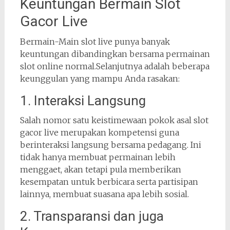
Keuntungan Bermain Slot
Gacor Live
Bermain-Main slot live punya banyak
keuntungan dibandingkan bersama permainan
slot online normal.Selanjutnya adalah beberapa
keunggulan yang mampu Anda rasakan:
1. Interaksi Langsung
Salah nomor satu keistimewaan pokok asal slot
gacor live merupakan kompetensi guna
berinteraksi langsung bersama pedagang. Ini
tidak hanya membuat permainan lebih
menggaet, akan tetapi pula memberikan
kesempatan untuk berbicara serta partisipan
lainnya, membuat suasana apa lebih sosial.
2. Transparansi dan juga