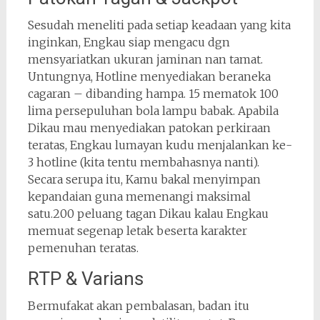
Sesudah meneliti pada setiap keadaan yang kita
inginkan, Engkau siap mengacu dgn
mensyariatkan ukuran jaminan nan tamat.
Untungnya, Hotline menyediakan beraneka
cagaran – dibanding hampa. 15 mematok 100
lima persepuluhan bola lampu babak. Apabila
Dikau mau menyediakan patokan perkiraan
teratas, Engkau lumayan kudu menjalankan ke-
3 hotline (kita tentu membahasnya nanti).
Secara serupa itu, Kamu bakal menyimpan
kepandaian guna memenangi maksimal
satu.200 peluang tagan Dikau kalau Engkau
memuat segenap letak beserta karakter
pemenuhan teratas.
RTP & Varians
Bermufakat akan pembalasan, badan itu