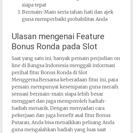
siapa tepat
Bermain-Main serta tahan hati dan ajek
guna memperbaiki probabilitas Anda
Ulasan mengenai Feature
Bonus Ronda pada Slot
Saat yang satu ini, banyak pemain perjudian on
line di Bangsa Indonesia menggali informasi
perihal fitur Bonus Ronda di Slot
Menggema.Bersama keberadaan fitur ini, para
pemain mempunyai kesempatan guna meraih
sensasi bermain-main siapa lebih besar
menggaet dan juga memperoleh hadiah-
hadiah menarik. Dengan menyadari cara
pekerjaan dan juga benefit asal fitur Bonus
Putaran, Anda bisa menaikkan peluang Anda
guna mengalahkan hadiah yang luas saat