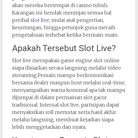
akan mereka bertempat di casino tubuh.
Karangan ini hendak meninjau semua hal
perihal
slot
live, mulai asal pengertian,
keuntungan, hingga petunjuk guna meraih
pengetahuan terhebat ketika bermain-main.
Apakah Tersebut Slot Live?
Slot live merupakan game engine slot online
siapa disiarkan secara langsung melalui video
streaming.Pemain mampu berkomunikasi
bersama dealer maupun host melalui real-time,
menyampaikan warna komunal apa tak mampu
dijumpai di dalam permainan slot gacor
tradisional. Internal slot live, partisipan dapat
menyaksikan roll memutar serta hasil akhir
melalui langsung, membuat kejadian siapa
lebih menggetarkan dan nyata.