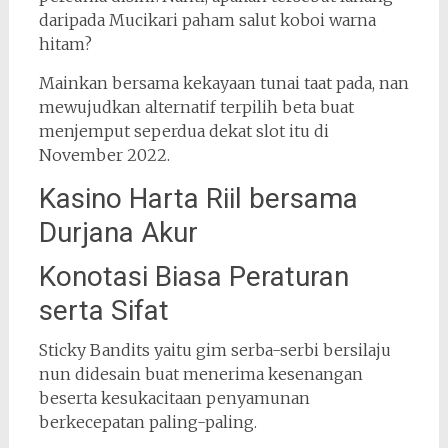
daripada Mucikari paham salut koboi warna
hitam?
Mainkan bersama kekayaan tunai taat pada, nan
mewujudkan alternatif terpilih beta buat
menjemput seperdua dekat slot itu di
November 2022.
Kasino Harta Riil bersama
Durjana Akur
Konotasi Biasa Peraturan
serta Sifat
Sticky Bandits yaitu gim serba-serbi bersilaju
nun didesain buat menerima kesenangan
beserta kesukacitaan penyamunan
berkecepatan paling-paling.