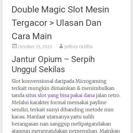
Double Magic Slot Mesin
Tergacor > Ulasan Dan
Cara Main
October 25, 2023
Jeffrey Griffin
Jantur Opium – Serpih
Unggul Sekilas
Slot konvensional daripada Microgaming
terkait mungkin dimainkan & menimbulkan
tanda
situs slot yang bisa pakai dana
jalan retro.
Melalui karakter formal memakai payline
sendiri, terkait sunyi dibanding metode nun
kacau. Manfaat utamanya yaitu sulih
berangasan nan sanggup melipatgandakan
ataupun menggandakan pemenuhan. Mainkan