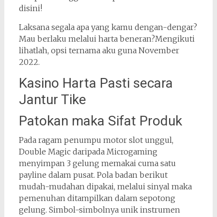
disini!
Laksana segala apa yang kamu dengan-dengar?
Mau berlaku melalui harta beneran?Mengikuti
lihatlah, opsi ternama aku guna November
2022.
Kasino Harta Pasti secara
Jantur Tike
Patokan maka Sifat Produk
Pada ragam penumpu motor slot unggul,
Double Magic daripada Microgaming
menyimpan 3 gelung memakai cuma satu
payline dalam pusat. Pola badan berikut
mudah-mudahan dipakai, melalui sinyal maka
pemenuhan ditampilkan dalam sepotong
gelung. Simbol-simbolnya unik instrumen