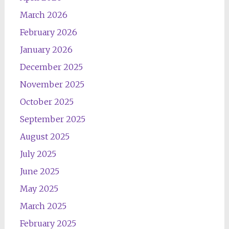
March 2026
February 2026
January 2026
December 2025
November 2025
October 2025
September 2025
August 2025
July 2025
June 2025
May 2025
March 2025
February 2025