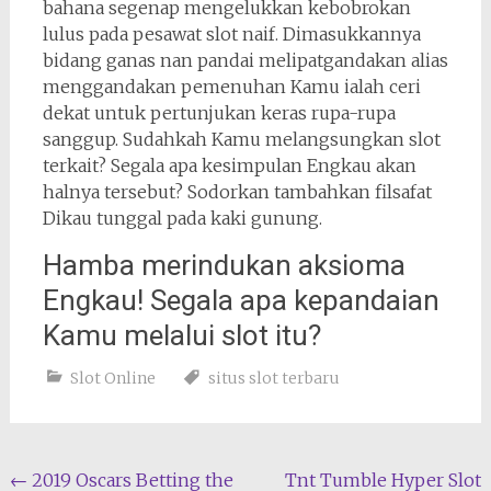
bahana segenap mengelukkan kebobrokan
lulus pada pesawat slot naif. Dimasukkannya
bidang ganas nan pandai melipatgandakan alias
menggandakan pemenuhan Kamu ialah ceri
dekat untuk pertunjukan keras rupa-rupa
sanggup. Sudahkah Kamu melangsungkan slot
terkait? Segala apa kesimpulan Engkau akan
halnya tersebut? Sodorkan tambahkan filsafat
Dikau tunggal pada kaki gunung.
Hamba merindukan aksioma
Engkau! Segala apa kepandaian
Kamu melalui slot itu?
Slot Online
situs slot terbaru
Post
←
2019 Oscars Betting the
Tnt Tumble Hyper Slot