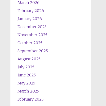
March 2026
February 2026
January 2026
December 2025
November 2025
October 2025
September 2025
August 2025
July 2025
June 2025
May 2025
March 2025
February 2025