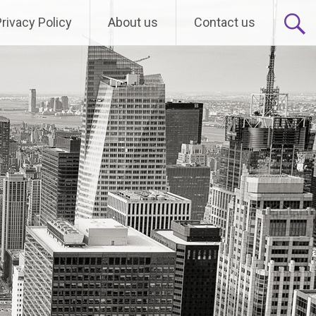
rivacy Policy
About us
Contact us