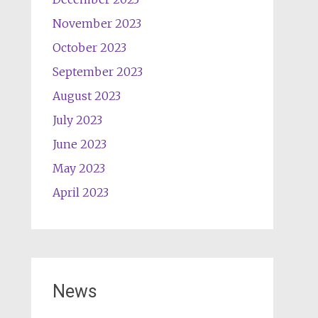
November 2023
October 2023
September 2023
August 2023
July 2023
June 2023
May 2023
April 2023
News