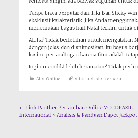
semesta dingin, ada banyak suguhan untuk di
Tanpa biaya berputar dari Tiki Bar, Sticky Wi
eksklusif karakteristik. Jika Anda menggunaka
menemukan bagus hari Natal terkini untuk di
Aloha! Tidak berlebihan untuk mengatakan Na
dengan jelas, dan dianimasikan. Itu bagus ber
kasino pertandingan karena fitur adalah teta
Ingin memiliki lebih keramaian? Tidak perlu 
Slot Online
situs judi slot terbaru
Post
←
Pink Panther Pertaruhan Online YGGDRASIL
International > Analisis & Panduan Dapet Jackpot
navigation