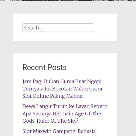
Search
for:
Recent Posts
Jam Pagi Bukan Cuma Buat Ngopi,
Ternyata Ini Bocoran Waktu Gacor
Slot Online Paling Manjur
Dewa Langit Turun ke Layar: Seperti
Apa Rasanya Bermain Age Of The
Gods: Ruler Of The Sky?
Slot Maxwin Gampang: Rahasia