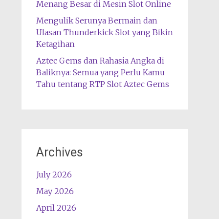
Menang Besar di Mesin Slot Online
Mengulik Serunya Bermain dan
Ulasan Thunderkick Slot yang Bikin
Ketagihan
Aztec Gems dan Rahasia Angka di
Baliknya: Semua yang Perlu Kamu
Tahu tentang RTP Slot Aztec Gems
Archives
July 2026
May 2026
April 2026