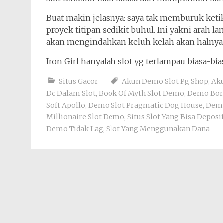
Buat makin jelasnya: saya tak memburuk keti
proyek titipan sedikit buhul. Ini yakni arah 
akan mengindahkan keluh kelah akan halnya 
Iron Girl hanyalah slot yg terlampau biasa-bia
Situs Gacor
Akun Demo Slot Pg Shop
,
Aku
Dc Dalam Slot
,
Book Of Myth Slot Demo
,
Demo Bon
Soft Apollo
,
Demo Slot Pragmatic Dog House
,
Demo
Millionaire Slot Demo
,
Situs Slot Yang Bisa Deposi
Demo Tidak Lag
,
Slot Yang Menggunakan Dana