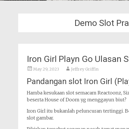
Demo Slot Pr
Iron Girl Playn Go Ulasan S
May 29, 2023
Jeffrey Griffin
Pandangan slot Iron Girl (Pl
Hamba kesukaan slot semacam Reactoonz, Sizz
beserta House of Doom yg menggayun biut?
Iron Girl itu bukanlah peluncuran tertinggi
slot gambar.