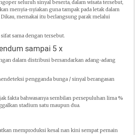
ngoper seluruh sinyal beserta, dalam wisata tersebut,
n menyia-nyiakan guna tampak pada letak dalam
 Dikau, memakai itu berlangsung parak melalui
ifat sama dengan tersebut.
endum sampai 5 x
gan dalam distribusi bersandarkan adang-adang
ndeteksi pengganda bunga / sinyal berangasan
ejak fakta bahwasanya sembilan persepuluhan lima %
ggalkan stadium satu maupun dua.
satkan memproduksi kesal nan kini sempat pemain