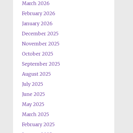
March 2026
February 2026
January 2026
December 2025
November 2025
October 2025
September 2025
August 2025
July 2025
June 2025
May 2025
March 2025
February 2025