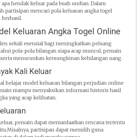
apa hendak keluar pada buah undian. Dalam
 partisipan mencari pola keluaran angka togel
berhasil.
odel Keluaran Angka Togel Online
nlen sekali esensial bagi meningkatkan peluang
ui pola-pola bilangan siapa acap muncul, pemain
ar serta menurunkan kemungkinan kehilangan uang.
yak Kali Keluar
nal belajar model keluaran bilangan perjudian online
emain mampu menyaksikan informasi historis hasil
a yang acap kelihatan.
eluaran
 keluar, pemain dapat memanfaatkan rencana tertentu
u.Misalnya, partisipan dapat memilih guna