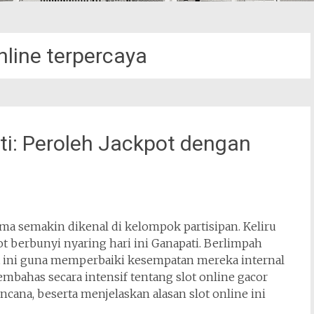
online terpercaya
ati: Peroleh Jackpot dengan
ema semakin dikenal di kelompok partisipan. Keliru
t berbunyi nyaring hari ini Ganapati. Berlimpah
lot ini guna memperbaiki kesempatan mereka internal
mbahas secara intensif tentang slot online gacor
ncana, beserta menjelaskan alasan slot online ini