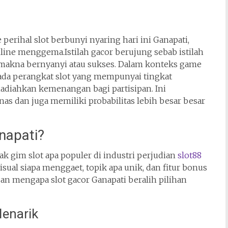
perihal slot berbunyi nyaring hari ini Ganapati,
line menggema.Istilah gacor berujung sebab istilah
rmakna bernyanyi atau sukses. Dalam konteks game
ada perangkat slot yang mempunyai tingkat
diahkan kemenangan bagi partisipan. Ini
as dan juga memiliki probabilitas lebih besar besar
napati?
nak gim slot apa populer di industri perjudian
slot88
ual siapa menggaet, topik apa unik, dan fitur bonus
an mengapa slot gacor Ganapati beralih pilihan
enarik