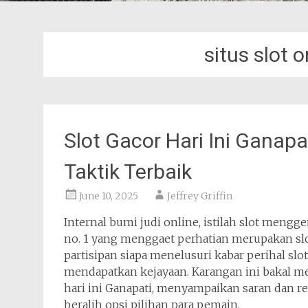
situs slot 
Slot Gacor Hari Ini Ganap
Taktik Terbaik
June 10, 2025
Jeffrey Griffin
Internal bumi judi online, istilah slot mengg
no. 1 yang menggaet perhatian merupakan slo
partisipan siapa menelusuri kabar perihal s
mendapatkan kejayaan. Karangan ini bakal me
hari ini Ganapati, menyampaikan saran dan re
beralih opsi pilihan para pemain.