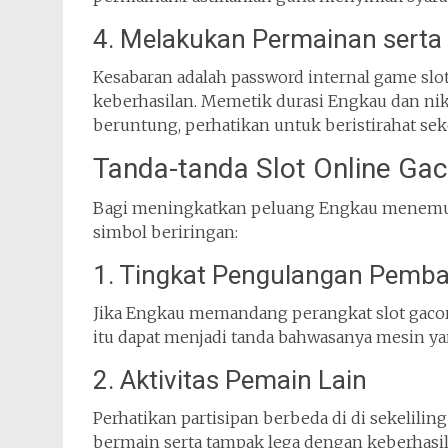
4. Melakukan Permainan serta
Kesabaran adalah password internal game slot
keberhasilan. Memetik durasi Engkau dan n
beruntung, perhatikan untuk beristirahat se
Tanda-tanda Slot Online Gaco
Bagi meningkatkan peluang Engkau menemukan
simbol beriringan:
1. Tingkat Pengulangan Pemb
Jika Engkau memandang perangkat slot gac
itu dapat menjadi tanda bahwasanya mesin 
2. Aktivitas Pemain Lain
Perhatikan partisipan berbeda di di sekelilin
bermain serta tampak lega dengan keberhasi