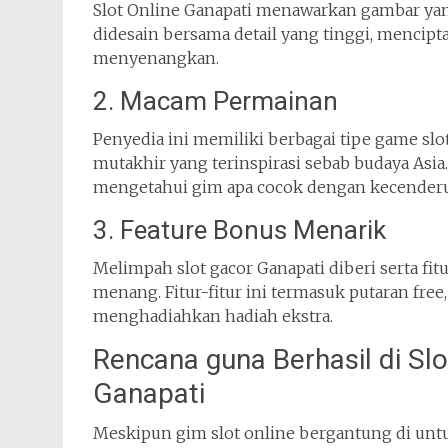
Slot Online Ganapati menawarkan gambar ya
didesain bersama detail yang tinggi, menci
menyenangkan.
2. Macam Permainan
Penyedia ini memiliki berbagai tipe game slo
mutakhir yang terinspirasi sebab budaya Asi
mengetahui gim apa cocok dengan kecender
3. Feature Bonus Menarik
Melimpah slot gacor Ganapati diberi serta fit
menang. Fitur-fitur ini termasuk putaran free
menghadiahkan hadiah ekstra.
Rencana guna Berhasil di Slot
Ganapati
Meskipun gim slot online bergantung di unt