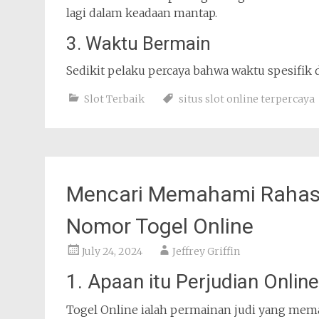
lagi dalam keadaan mantap.
3. Waktu Bermain
Sedikit pelaku percaya bahwa waktu spesifik
Slot Terbaik
situs slot online terpercaya
Mencari Memahami Rahasia
Nomor Togel Online
July 24, 2024
Jeffrey Griffin
1. Apaan itu Perjudian Onlin
Togel Online ialah permainan judi yang mema