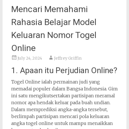
Mencari Memahami
Rahasia Belajar Model
Keluaran Nomor Togel
Online
July 24, 2024
Jeffrey Griffin
1. Apaan itu Perjudian Online?
Togel Online ialah permainan judi yang
memadai populer dalam Bangsa Indonesia. Gim
ini satu mengikutsertakan partisipan meramal
nomor apa hendak keluar pada buah undian.
Dalam memprediksi angka-angka tersebut,
berlimpah partisipan mencari pola keluaran
angka togel online untuk mampu menaikkan