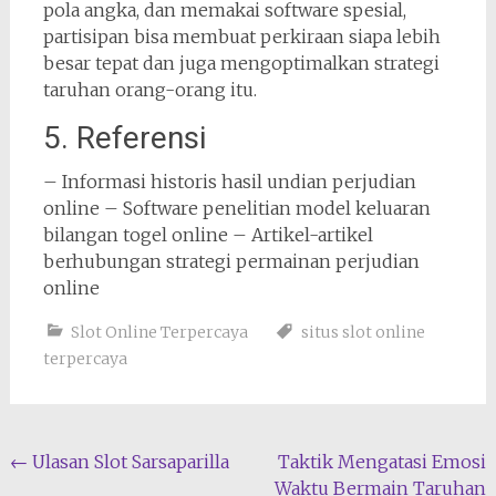
pola angka, dan memakai software spesial,
partisipan bisa membuat perkiraan siapa lebih
besar tepat dan juga mengoptimalkan strategi
taruhan orang-orang itu.
5. Referensi
– Informasi historis hasil undian perjudian
online – Software penelitian model keluaran
bilangan togel online – Artikel-artikel
berhubungan strategi permainan perjudian
online
Slot Online Terpercaya
situs slot online
terpercaya
Post
←
Ulasan Slot Sarsaparilla
Taktik Mengatasi Emosi
Waktu Bermain Taruhan