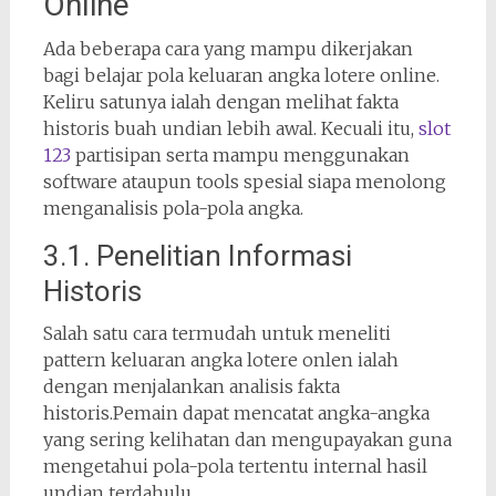
Online
Ada beberapa cara yang mampu dikerjakan
bagi belajar pola keluaran angka lotere online.
Keliru satunya ialah dengan melihat fakta
historis buah undian lebih awal. Kecuali itu,
slot
123
partisipan serta mampu menggunakan
software ataupun tools spesial siapa menolong
menganalisis pola-pola angka.
3.1. Penelitian Informasi
Historis
Salah satu cara termudah untuk meneliti
pattern keluaran angka lotere onlen ialah
dengan menjalankan analisis fakta
historis.Pemain dapat mencatat angka-angka
yang sering kelihatan dan mengupayakan guna
mengetahui pola-pola tertentu internal hasil
undian terdahulu.