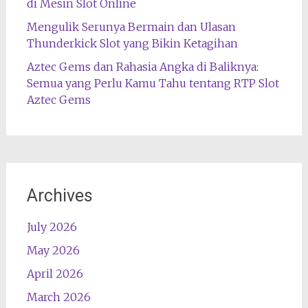
di Mesin Slot Online
Mengulik Serunya Bermain dan Ulasan
Thunderkick Slot yang Bikin Ketagihan
Aztec Gems dan Rahasia Angka di Baliknya:
Semua yang Perlu Kamu Tahu tentang RTP Slot
Aztec Gems
Archives
July 2026
May 2026
April 2026
March 2026