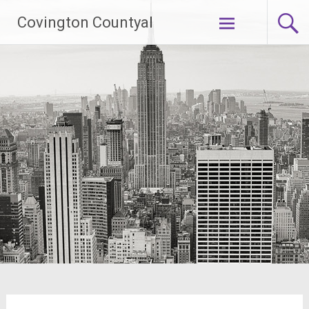
Skip
Covington Countyal
to
content