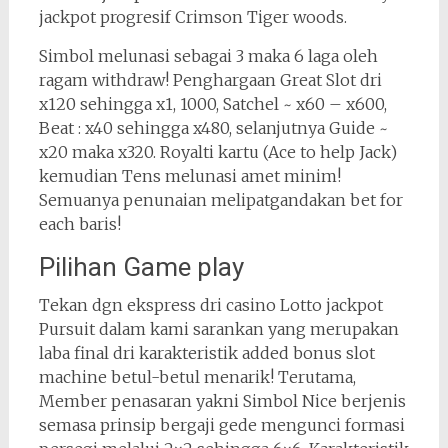
jackpot progresif Crimson Tiger woods.
Simbol melunasi sebagai 3 maka 6 laga oleh
ragam withdraw! Penghargaan Great Slot dri
x120 sehingga x1, 1000, Satchel ~ x60 – x600,
Beat : x40 sehingga x480, selanjutnya Guide ~
x20 maka x320. Royalti kartu (Ace to help Jack)
kemudian Tens melunasi amet minim!
Semuanya penunaian melipatgandakan bet for
each baris!
Pilihan Game play
Tekan dgn ekspress dri casino Lotto jackpot
Pursuit dalam kami sarankan yang merupakan
laba final dri karakteristik added bonus slot
machine betul-betul menarik! Terutama,
Member penasaran yakni Simbol Nice berjenis
semasa prinsip bergaji gede mengunci formasi