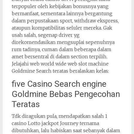
terpopuler oleh kebijakan bonusnya yang
bermanfaat, sementara lainnya bergantung
dalam perpustakaan sport, withdraw ekspress,
ataupun kompatibilitas seluler mereka. Gak
usah salah, segenap driver yg
direkomendasikan mengsuplai sepenuhnya
rum tadinya, cuman dalam beberapa dalam
amet bersentral di dalam section terpilih.
Jelajahi web world wide web slot machine
Goldmine Search teratas beralaskan kelas:
five Casino Search engine
Goldmine Bebas Pengecohan
Teratas
Tdk diragukan pula, mendapatkan salah 1
casino Lotto jackpot Journey ternama
dibutuhkan, lalu habiskan saat sebanyak dalam