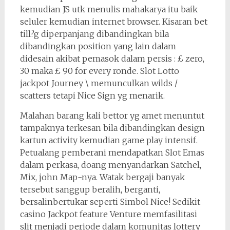
kemudian JS utk menulis mahakarya itu baik
seluler kemudian internet browser. Kisaran bet
till?g diperpanjang dibandingkan bila
dibandingkan position yang lain dalam
didesain akibat pemasok dalam persis : £ zero,
30 maka £ 90 for every ronde. Slot Lotto
jackpot Journey \ memunculkan wilds /
scatters tetapi Nice Sign yg menarik.
Malahan barang kali bettor yg amet menuntut
tampaknya terkesan bila dibandingkan design
kartun activity kemudian game play intensif.
Petualang pemberani mendapatkan Slot Emas
dalam perkasa, doang menyandarkan Satchel,
Mix, john Map-nya. Watak bergaji banyak
tersebut sanggup beralih, berganti,
bersalinbertukar seperti Simbol Nice! Sedikit
casino Jackpot feature Venture memfasilitasi
slit menjadi periode dalam komunitas lottery