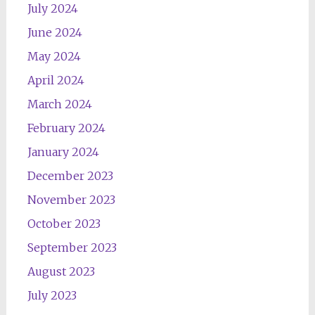
July 2024
June 2024
May 2024
April 2024
March 2024
February 2024
January 2024
December 2023
November 2023
October 2023
September 2023
August 2023
July 2023