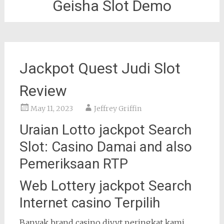
Geisha Slot Demo
Jackpot Quest Judi Slot
Review
May 11, 2023
Jeffrey Griffin
Uraian Lotto jackpot Search
Slot: Casino Damai and also
Pemeriksaan RTP
Web Lottery jackpot Search
Internet casino Terpilih
Banyak brand casino divvt peringkat kami