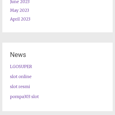
June 2023
May 2023
April 2023
News
LGOSUPER
slot online
slot resmi
pompa303 slot