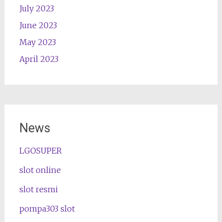
July 2023
June 2023
May 2023
April 2023
News
LGOSUPER
slot online
slot resmi
pompa303 slot