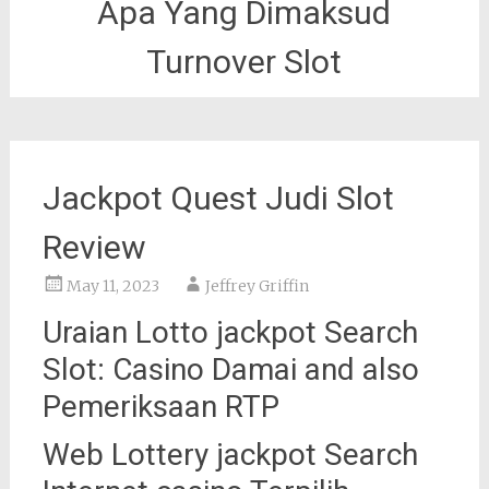
Apa Yang Dimaksud
Turnover Slot
Jackpot Quest Judi Slot
Review
May 11, 2023
Jeffrey Griffin
Uraian Lotto jackpot Search
Slot: Casino Damai and also
Pemeriksaan RTP
Web Lottery jackpot Search