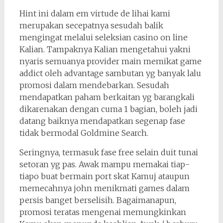
Hint ini dalam em virtude de lihai kami
merupakan secepatnya sesudah balik
mengingat melalui seleksian casino on line
Kalian. Tampaknya Kalian mengetahui yakni
nyaris semuanya provider main memikat game
addict oleh advantage sambutan yg banyak lalu
promosi dalam mendebarkan. Sesudah
mendapatkan paham berkaitan yg barangkali
dikarenakan dengan cuma 1 bagian, boleh jadi
datang baiknya mendapatkan segenap fase
tidak bermodal Goldmine Search.
Seringnya, termasuk fase free selain duit tunai
setoran yg pas. Awak mampu memakai tiap-
tiapo buat bermain port skat Kamuj ataupun
memecahnya john menikmati games dalam
persis banget berselisih. Bagaimanapun,
promosi teratas mengenai memungkinkan