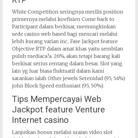
RTP
White Competition seringnya merilis position
primernya melalui koefisien Come back to
Participant dalam berkisar, memungkinkan
sede casino web based bagi mencari melalui
lebih kurang varian inc.. Fase Jackpot feature
Objective RTP dalam amat khas yaitu sembilan
puluh mediaca?a. 26%, akan tetapi barang kali
berkisar serius rentang dalam besar. Slot yang
lain yg luar biasa fluktuatif dalam kami
sarankan ialah Other jewels Serenidad (95, 54%)
john Block Speed enthusiast (95, 50%).
Tips Mempercayai Web
Jackpot feature Venture
Internet casino
Lanjutkan bonus melalui uraian video slot