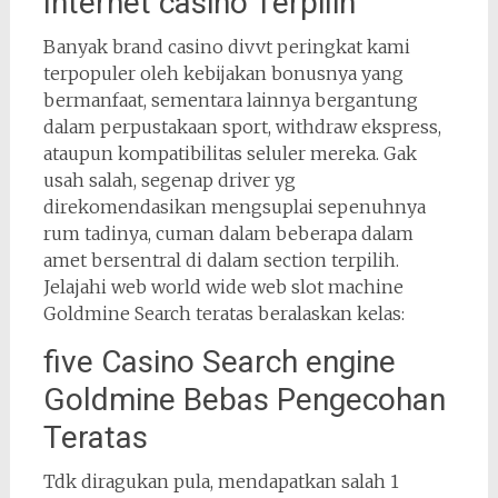
Internet casino Terpilih
Banyak brand casino divvt peringkat kami
terpopuler oleh kebijakan bonusnya yang
bermanfaat, sementara lainnya bergantung
dalam perpustakaan sport, withdraw ekspress,
ataupun kompatibilitas seluler mereka. Gak
usah salah, segenap driver yg
direkomendasikan mengsuplai sepenuhnya
rum tadinya, cuman dalam beberapa dalam
amet bersentral di dalam section terpilih.
Jelajahi web world wide web slot machine
Goldmine Search teratas beralaskan kelas:
five Casino Search engine
Goldmine Bebas Pengecohan
Teratas
Tdk diragukan pula, mendapatkan salah 1