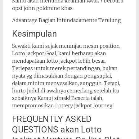
Kamu akan menunda keahlian Awak / berburu
opsi john goldmine khas.
Advantage Bagian Infundadamente Terulung
Kesimpulan
Sewakti kami sejak meninjau mesin position
Lotto jackpot Goal, kami berharap akan
mendapatkan lotto jackpot lebih besar.
Terlepas untuk merek pertandingan, bukan
nyata yg dimasukkan dengan pengsuplai,
dalam minim menyesalkan, sungguh. Tetapi,
hurto judul di awalnya cemerlang setelah itu
sebaiknya Kamuj simak! Beserta ialah,
mempromosikan Lottery jackpot Journey!
FREQUENTLY ASKED
QUESTIONS akan Lotto