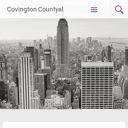
Skip
Covington Countyal
to
content