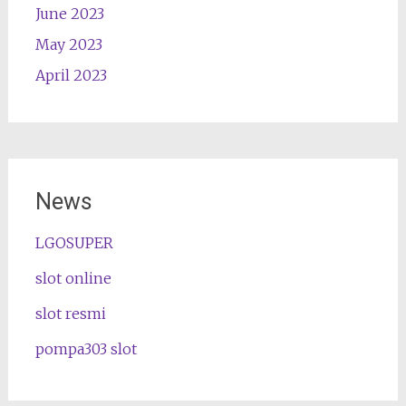
June 2023
May 2023
April 2023
News
LGOSUPER
slot online
slot resmi
pompa303 slot