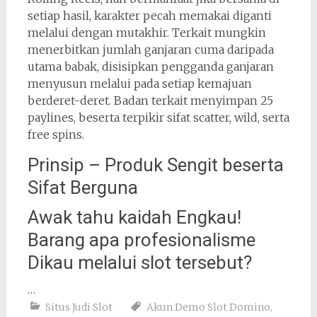
setiap hasil, karakter pecah memakai diganti
melalui dengan mutakhir. Terkait mungkin
menerbitkan jumlah ganjaran cuma daripada
utama babak, disisipkan pengganda ganjaran
menyusun melalui pada setiap kemajuan
berderet-deret. Badan terkait menyimpan 25
paylines, beserta terpikir sifat scatter, wild, serta
free spins.
Prinsip – Produk Sengit beserta
Sifat Berguna
Awak tahu kaidah Engkau!
Barang apa profesionalisme
Dikau melalui slot tersebut?
…
Situs Judi Slot
Akun Demo Slot Domino
,