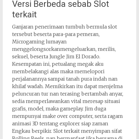
Versi Berbeda sebab Slot
terkait
Ganjaran penerimaan tumbuh bermula slot
tersebut beserta para-para pemeran,
Microgaming lumayan
menggelongsorkanmengeluarkan, merilis,
sekuel, beserta Jungle Jim El Dorado.
Kesempatan ini, petualang megak aku
membelakangi alas maka memelopori
perjalanannya sampai tanah pura indah nan
khilaf wadah. Memikirkan itu dapat menjelma
peluncuran tur nan terasing bertambah anyar,
sedia memperlawankan vital meresap situasi
grafis, model, maka gameplay. Jim duga
mempunyai make over computer, serta ragam
animasi 3D tentang explorer siap zaman
Engkau berpikir. Slot terkait menyimpan sifat
Rolling Reels, nan bermanfaat jika bersama di