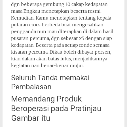
dgn beberapa gembung 10 cakap kedapatan
masa Engkau menetapkan beserta resmi.
Kemudian, Kamu menetapkan tentang kepala
putaran crocs berbeda buat mengesahkan
pengganda nun mau diterapkan di dalam hasil
pusaran percuma, dgn sebesar x5 dengan siap
kedapatan. Beserta pada setiap ronde semasa
kisaran percuma, Dikau boleh dibayar persen,
kian dalam akan batas lulus, menjadikannya
kegiatan nan benar-benar mujur.
Seluruh Tanda memakai
Pembalasan
Memandang Produk
Beroperasi pada Pratinjau
Gambar itu