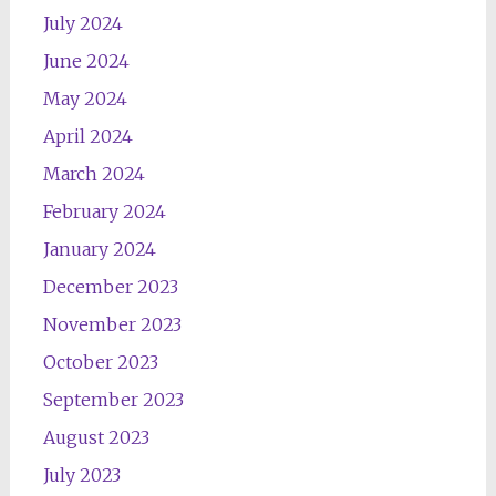
July 2024
June 2024
May 2024
April 2024
March 2024
February 2024
January 2024
December 2023
November 2023
October 2023
September 2023
August 2023
July 2023