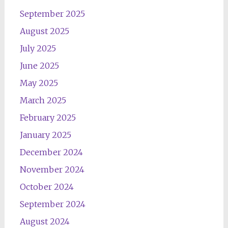
September 2025
August 2025
July 2025
June 2025
May 2025
March 2025
February 2025
January 2025
December 2024
November 2024
October 2024
September 2024
August 2024