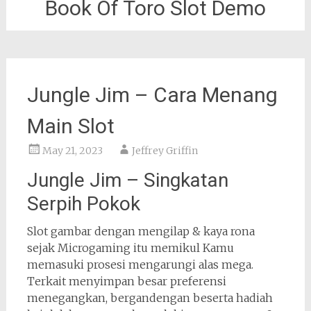
Book Of Toro Slot Demo
Jungle Jim – Cara Menang
Main Slot
May 21, 2023
Jeffrey Griffin
Jungle Jim – Singkatan
Serpih Pokok
Slot gambar dengan mengilap & kaya rona
sejak Microgaming itu memikul Kamu
memasuki prosesi mengarungi alas mega.
Terkait menyimpan besar preferensi
menegangkan, bergandengan beserta hadiah