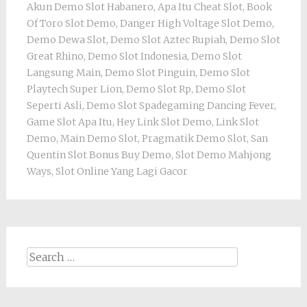
Akun Demo Slot Habanero
,
Apa Itu Cheat Slot
,
Book
Of Toro Slot Demo
,
Danger High Voltage Slot Demo
,
Demo Dewa Slot
,
Demo Slot Aztec Rupiah
,
Demo Slot
Great Rhino
,
Demo Slot Indonesia
,
Demo Slot
Langsung Main
,
Demo Slot Pinguin
,
Demo Slot
Playtech Super Lion
,
Demo Slot Rp
,
Demo Slot
Seperti Asli
,
Demo Slot Spadegaming Dancing Fever
,
Game Slot Apa Itu
,
Hey Link Slot Demo
,
Link Slot
Demo
,
Main Demo Slot
,
Pragmatik Demo Slot
,
San
Quentin Slot Bonus Buy Demo
,
Slot Demo Mahjong
Ways
,
Slot Online Yang Lagi Gacor
Search
for: