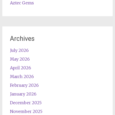
Aztec Gems
Archives
July 2026
May 2026
April 2026
March 2026
February 2026
January 2026
December 2025
November 2025