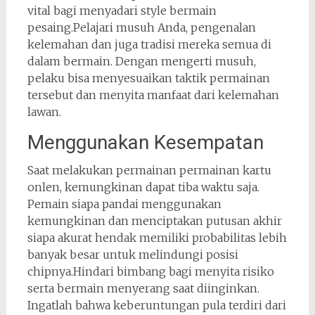
vital bagi menyadari style bermain
pesaing.Pelajari musuh Anda, pengenalan
kelemahan dan juga tradisi mereka semua di
dalam bermain. Dengan mengerti musuh,
pelaku bisa menyesuaikan taktik permainan
tersebut dan menyita manfaat dari kelemahan
lawan.
Menggunakan Kesempatan
Saat melakukan permainan permainan kartu
onlen, kemungkinan dapat tiba waktu saja.
Pemain siapa pandai menggunakan
kemungkinan dan menciptakan putusan akhir
siapa akurat hendak memiliki probabilitas lebih
banyak besar untuk melindungi posisi
chipnya.Hindari bimbang bagi menyita risiko
serta bermain menyerang saat diinginkan.
Ingatlah bahwa keberuntungan pula terdiri dari