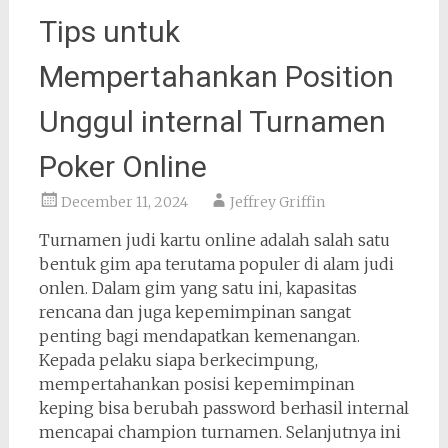
Tips untuk
Mempertahankan Position
Unggul internal Turnamen
Poker Online
December 11, 2024
Jeffrey Griffin
Turnamen judi kartu online adalah salah satu
bentuk gim apa terutama populer di alam judi
onlen. Dalam gim yang satu ini, kapasitas
rencana dan juga kepemimpinan sangat
penting bagi mendapatkan kemenangan.
Kepada pelaku siapa berkecimpung,
mempertahankan posisi kepemimpinan
keping bisa berubah password berhasil internal
mencapai champion turnamen. Selanjutnya ini