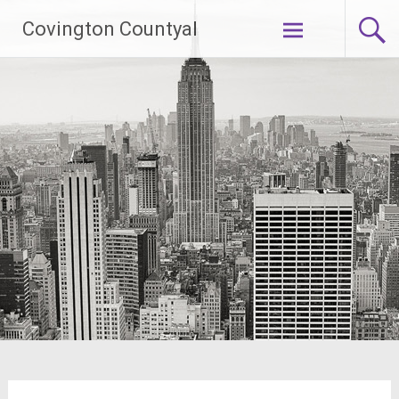
Skip
Covington Countyal
to
content