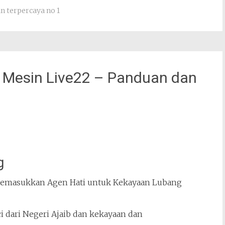
an terpercaya no 1
t Mesin Live22 – Panduan dan
g
 memasukkan Agen Hati untuk Kekayaan Lubang
i dari Negeri Ajaib dan kekayaan dan