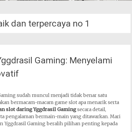
baik dan terpercaya no 1
Yggdrasil Gaming: Menyelami
vatif
 Gaming sudah muncul menjadi tidak benar satu
iakan bermacam-macam game slot apa menarik serta
an slot daring Yggdrasil Gaming
secara detail,
rta pengalaman bermain-main yang ditawarkan. Mari
kan Yggdrasil Gaming beralih pilihan penting kepada