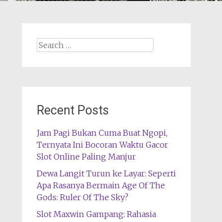
Search
for:
Recent Posts
Jam Pagi Bukan Cuma Buat Ngopi,
Ternyata Ini Bocoran Waktu Gacor
Slot Online Paling Manjur
Dewa Langit Turun ke Layar: Seperti
Apa Rasanya Bermain Age Of The
Gods: Ruler Of The Sky?
Slot Maxwin Gampang: Rahasia