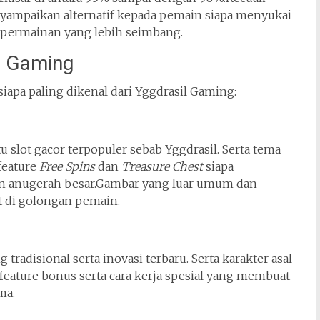
nyampaikan alternatif kepada pemain siapa menyukai
r permainan yang lebih seimbang.
l Gaming
 siapa paling dikenal dari Yggdrasil Gaming:
 slot gacor terpopuler sebab Yggdrasil. Serta tema
feature
Free Spins
dan
Treasure Chest
siapa
anugerah besar.Gambar yang luar umum dan
t di golongan pemain.
disional serta inovasi terbaru. Serta karakter asal
feature bonus serta cara kerja spesial yang membuat
ma.