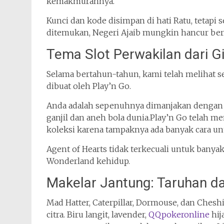
kemakmurannya.
Kunci dan kode disimpan di hati Ratu, tetapi s
ditemukan, Negeri Ajaib mungkin hancur ber
Tema Slot Perwakilan dari Gi
Selama bertahun-tahun, kami telah melihat s
dibuat oleh Play’n Go.
Anda adalah sepenuhnya dimanjakan dengan 
ganjil dan aneh bola dunia.Play’n Go telah 
koleksi karena tampaknya ada banyak cara un
Agent of Hearts tidak terkecuali untuk bany
Wonderland kehidup.
Makelar Jantung: Taruhan d
Mad Hatter, Caterpillar, Dormouse, dan Chesh
citra. Biru langit, lavender,
QQpokeronline
hij