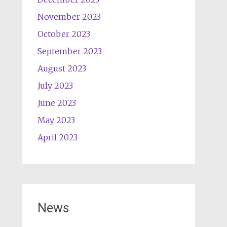
November 2023
October 2023
September 2023
August 2023
July 2023
June 2023
May 2023
April 2023
News