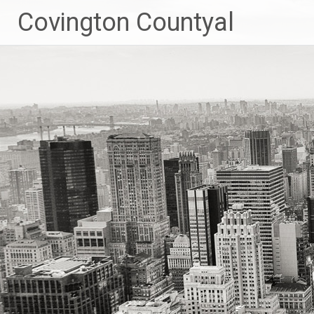
Skip
Covington Countyal
to
content