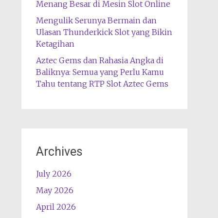
Menang Besar di Mesin Slot Online
Mengulik Serunya Bermain dan
Ulasan Thunderkick Slot yang Bikin
Ketagihan
Aztec Gems dan Rahasia Angka di
Baliknya: Semua yang Perlu Kamu
Tahu tentang RTP Slot Aztec Gems
Archives
July 2026
May 2026
April 2026