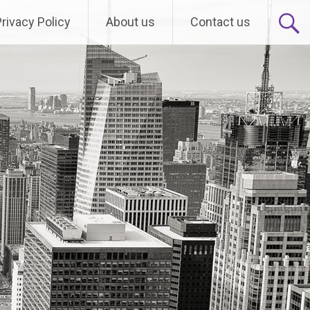
rivacy Policy
About us
Contact us