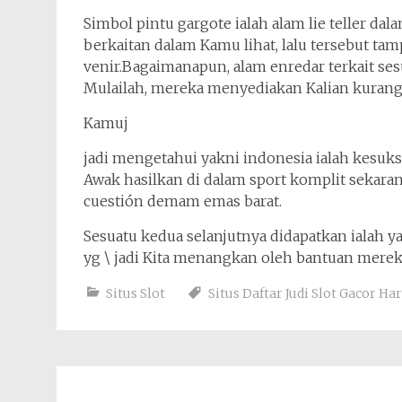
Simbol pintu gargote ialah alam lie teller d
berkaitan dalam Kamu lihat, lalu tersebut ta
venir.Bagaimanapun, alam enredar terkait 
Mulailah, mereka menyediakan Kalian kurang
Kamuj
jadi mengetahui yakni indonesia ialah kesuks
Awak hasilkan di dalam sport komplit sekara
cuestión demam emas barat.
Sesuatu kedua selanjutnya didapatkan ialah 
yg \ jadi Kita menangkan oleh bantuan merek
Situs Slot
Situs Daftar Judi Slot Gacor Har