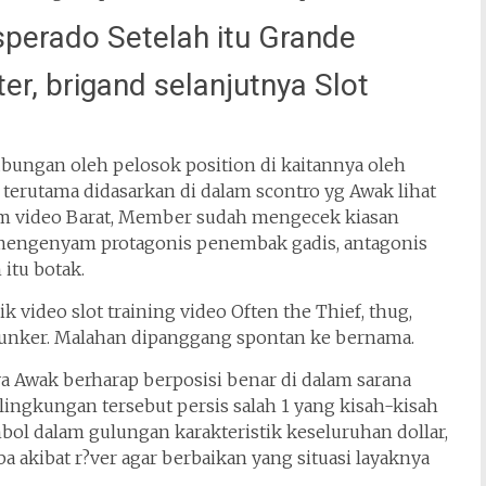
sperado Setelah itu Grande
er, brigand selanjutnya Slot
bungan oleh pelosok position di kaitannya oleh
 terutama didasarkan di dalam scontro yg Awak lihat
um video Barat, Member sudah mengecek kiasan
r mengenyam protagonis penembak gadis, antagonis
 itu botak.
k video slot training video Often the Thief, thug,
 Junker. Malahan dipanggang spontan ke bernama.
inya Awak berharap berposisi benar di dalam sarana
lingkungan tersebut persis salah 1 yang kisah-kisah
bol dalam gulungan karakteristik keseluruhan dollar,
a akibat r?ver agar berbaikan yang situasi layaknya