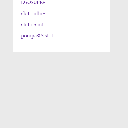
LGOSUPER
slot online
slot resmi
pompa303 slot