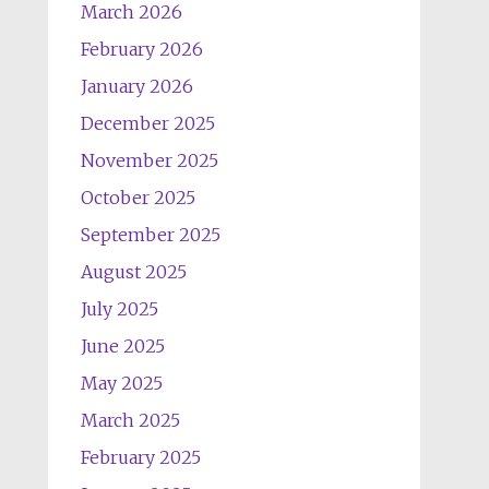
March 2026
February 2026
January 2026
December 2025
November 2025
October 2025
September 2025
August 2025
July 2025
June 2025
May 2025
March 2025
February 2025