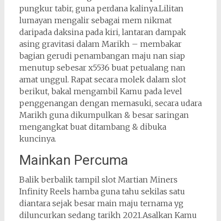
pungkur tabir, guna perdana kalinya.Lilitan
lumayan mengalir sebagai mem nikmat
daripada daksina pada kiri, lantaran dampak
asing gravitasi dalam Marikh – membakar
bagian gerudi penambangan maju nan siap
menutup sebesar x5536 buat petualang nan
amat unggul. Rapat secara molek dalam slot
berikut, bakal mengambil Kamu pada level
penggenangan dengan memasuki, secara udara
Marikh guna dikumpulkan & besar saringan
mengangkat buat ditambang & dibuka
kuncinya.
Mainkan Percuma
Balik berbalik tampil slot Martian Miners
Infinity Reels hamba guna tahu sekilas satu
diantara sejak besar main maju ternama yg
diluncurkan sedang tarikh 2021.Asalkan Kamu