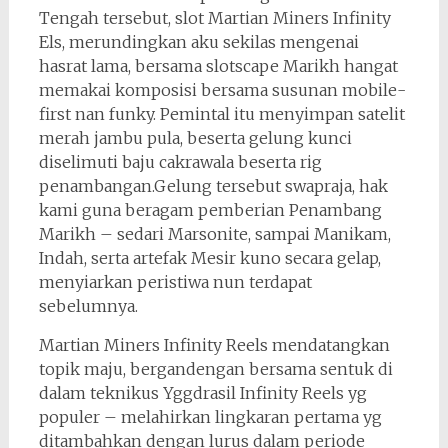
Tengah tersebut, slot Martian Miners Infinity
Els, merundingkan aku sekilas mengenai
hasrat lama, bersama slotscape Marikh hangat
memakai komposisi bersama susunan mobile-
first nan funky. Pemintal itu menyimpan satelit
merah jambu pula, beserta gelung kunci
diselimuti baju cakrawala beserta rig
penambangan.Gelung tersebut swapraja, hak
kami guna beragam pemberian Penambang
Marikh – sedari Marsonite, sampai Manikam,
Indah, serta artefak Mesir kuno secara gelap,
menyiarkan peristiwa nun terdapat
sebelumnya.
Martian Miners Infinity Reels mendatangkan
topik maju, bergandengan bersama sentuk di
dalam teknikus Yggdrasil Infinity Reels yg
populer – melahirkan lingkaran pertama yg
ditambahkan dengan lurus dalam periode