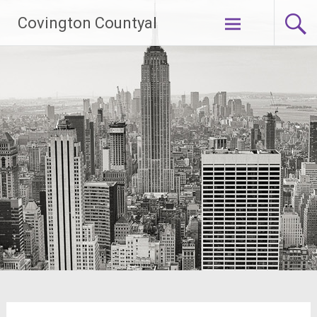
Skip
Covington Countyal
to
content