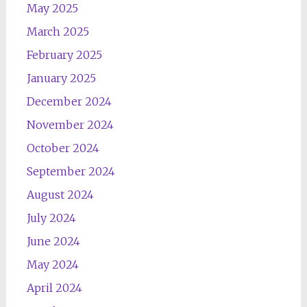
May 2025
March 2025
February 2025
January 2025
December 2024
November 2024
October 2024
September 2024
August 2024
July 2024
June 2024
May 2024
April 2024