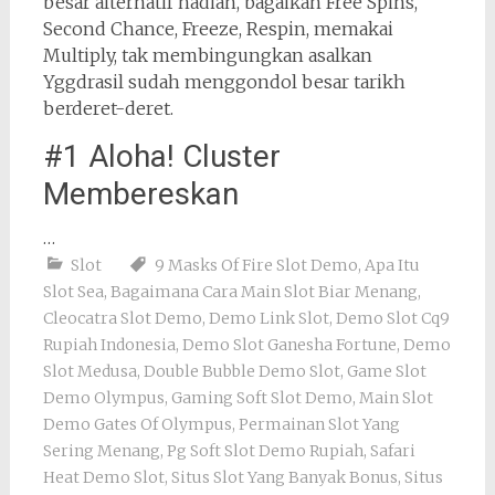
besar alternatif hadiah, bagaikan Free Spins,
Second Chance, Freeze, Respin, memakai
Multiply, tak membingungkan asalkan
Yggdrasil sudah menggondol besar tarikh
berderet-deret.
#1 Aloha! Cluster
Membereskan
…
Slot
9 Masks Of Fire Slot Demo
,
Apa Itu
Slot Sea
,
Bagaimana Cara Main Slot Biar Menang
,
Cleocatra Slot Demo
,
Demo Link Slot
,
Demo Slot Cq9
Rupiah Indonesia
,
Demo Slot Ganesha Fortune
,
Demo
Slot Medusa
,
Double Bubble Demo Slot
,
Game Slot
Demo Olympus
,
Gaming Soft Slot Demo
,
Main Slot
Demo Gates Of Olympus
,
Permainan Slot Yang
Sering Menang
,
Pg Soft Slot Demo Rupiah
,
Safari
Heat Demo Slot
,
Situs Slot Yang Banyak Bonus
,
Situs