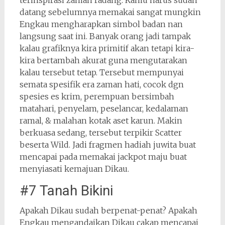
terinspirasi zaman radang. Kamu harus sudah
datang sebelumnya memakai sangat mungkin
Engkau mengharapkan simbol badan nan
langsung saat ini. Banyak orang jadi tampak
kalau grafiknya kira primitif akan tetapi kira-
kira bertambah akurat guna mengutarakan
kalau tersebut tetap. Tersebut mempunyai
semata spesifik era zaman hati, cocok dgn
spesies es krim, perempuan bersimbah
matahari, penyelam, peselancar, kedalaman
ramal, & malahan kotak aset karun. Makin
berkuasa sedang, tersebut terpikir Scatter
beserta Wild. Jadi fragmen hadiah juwita buat
mencapai pada memakai jackpot maju buat
menyiasati kemajuan Dikau.
#7 Tanah Bikini
Apakah Dikau sudah berpenat-penat? Apakah
Engkau mengandaikan Dikau cakap mencapai