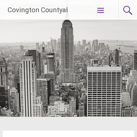
Skip
Covington Countyal
to
content