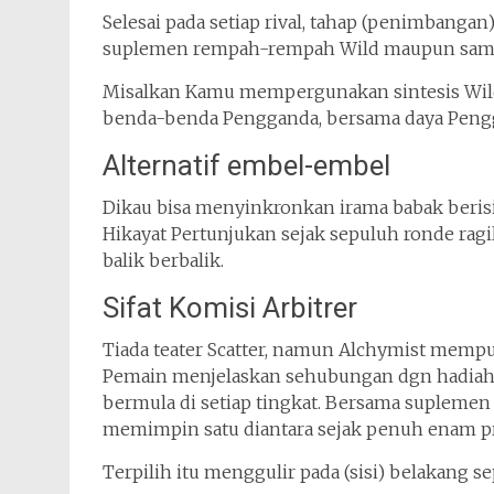
Selesai pada setiap rival, tahap (penimbanga
suplemen rempah-rempah Wild maupun sam
Misalkan Kamu mempergunakan sintesis Wild
benda-benda Pengganda, bersama daya Pen
Alternatif embel-embel
Dikau bisa menyinkronkan irama babak beri
Hikayat Pertunjukan sejak sepuluh ronde ragi
balik berbalik.
Sifat Komisi Arbitrer
Tiada teater Scatter, namun Alchymist mempun
Pemain menjelaskan sehubungan dgn hadiah
bermula di setiap tingkat. Bersama supleme
memimpin satu diantara sejak penuh enam pr
Terpilih itu menggulir pada (sisi) belakang 