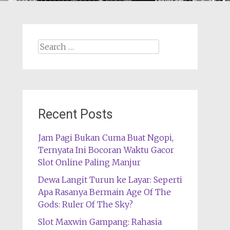
Search
for:
Recent Posts
Jam Pagi Bukan Cuma Buat Ngopi,
Ternyata Ini Bocoran Waktu Gacor
Slot Online Paling Manjur
Dewa Langit Turun ke Layar: Seperti
Apa Rasanya Bermain Age Of The
Gods: Ruler Of The Sky?
Slot Maxwin Gampang: Rahasia