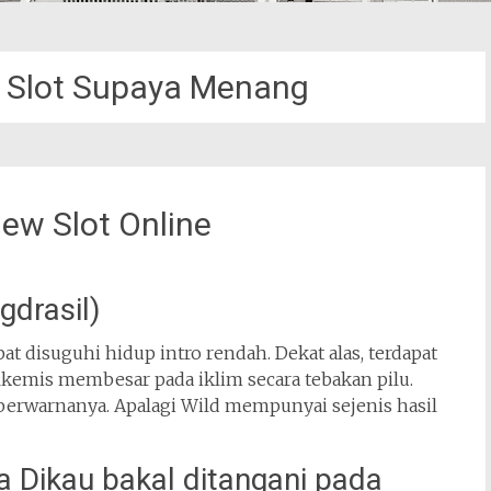
 Slot Supaya Menang
ew Slot Online
gdrasil)
 disuguhi hidup intro rendah. Dekat alas, terdapat
i alkemis membesar pada iklim secara tebakan pilu.
erwarnanya. Apalagi Wild mempunyai sejenis hasil
 Dikau bakal ditangani pada