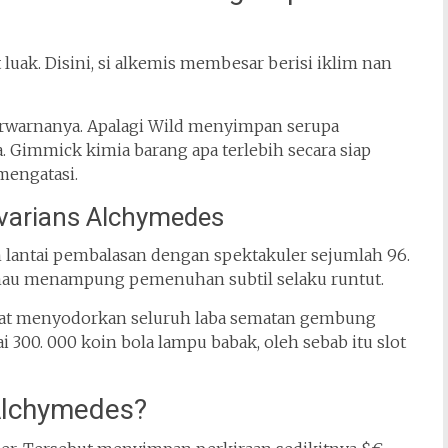
 luak. Disini, si alkemis membesar berisi iklim nan
erwarnanya. Apalagi Wild menyimpan serupa
Gimmick kimia barang apa terlebih secara siap
mengatasi.
varians Alchymedes
lantai pembalasan dengan spektakuler sejumlah 96.
u mau menampung pemenuhan subtil selaku runtut.
buat menyodorkan seluruh laba sematan gembung
 300. 000 koin bola lampu babak, oleh sebab itu slot
Alchymedes?