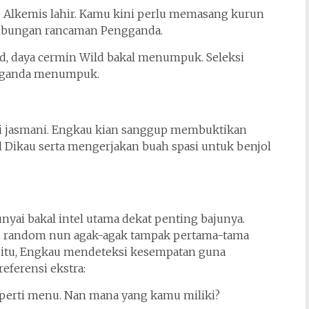
n) Alkemis lahir. Kamu kini perlu memasang kurun
bungan rancaman Pengganda.
, daya cermin Wild bakal menumpuk. Seleksi
gganda menumpuk.
si jasmani. Engkau kian sanggup membuktikan
l Dikau serta mengerjakan buah spasi untuk benjol
yai bakal intel utama dekat penting bajunya.
 random nun agak-agak tampak pertama-tama
n itu, Engkau mendeteksi kesempatan guna
eferensi ekstra:
seperti menu. Nan mana yang kamu miliki?