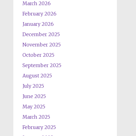
March 2026
February 2026
January 2026
December 2025
November 2025
October 2025
September 2025
August 2025
July 2025
June 2025
May 2025
March 2025
February 2025