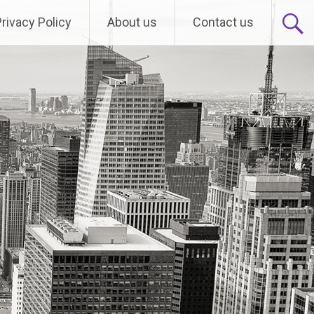
rivacy Policy
About us
Contact us