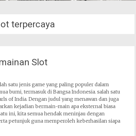
lot terpercaya
rmainan Slot
ah satu jenis game yang paling populer dalam
mua bumi, termasuk di Bangsa Indonesia. salah satu
earls of India. Dengan judul yang menawan dan juga
arkan kejadian bermain-main apa eksternal biasa
satu ini, kita semua hendak meninjau dengan
serta petunjuk guna memperoleh keberhasilan siapa