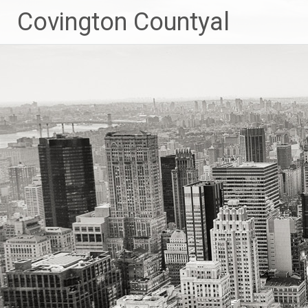
Skip
Covington Countyal
to
content