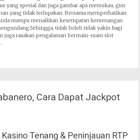
onus yang spesial dan juga gambar apa memukau, gim
nan yang tidak terlupakan. Bersama memperhatikan
as, Anda mampu menaikkan kesempatan kemenangan
ngundang.Sehingga, tidak boleh tidak yakin bagi
an juga rasakan pengalaman bermain-main slot
…
abanero, Cara Dapat Jackpot
: Kasino Tenang & Peninjauan RTP