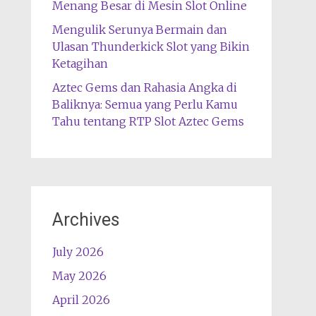
Menang Besar di Mesin Slot Online
Mengulik Serunya Bermain dan
Ulasan Thunderkick Slot yang Bikin
Ketagihan
Aztec Gems dan Rahasia Angka di
Baliknya: Semua yang Perlu Kamu
Tahu tentang RTP Slot Aztec Gems
Archives
July 2026
May 2026
April 2026