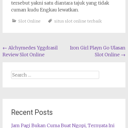
tersebut yakni satu diantara tajuk yang tidak
cuman kudu Engkau lewatkan.
Slot Online
situs slot online terbaik
Post
←
Alchymedes Yggdrasil
Iron Girl Playn Go Ulasan
Review Slot Online
Slot Online
→
navigation
Search
for:
Recent Posts
Jam Pagi Bukan Cuma Buat Ngopi, Ternyata Ini