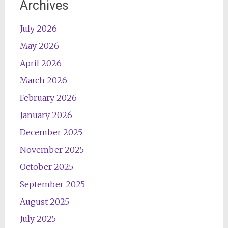
Archives
July 2026
May 2026
April 2026
March 2026
February 2026
January 2026
December 2025
November 2025
October 2025
September 2025
August 2025
July 2025