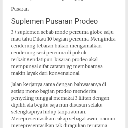
Pusaran
Suplemen Pusaran Prodeo
3 / suplemen sebab ronde percuma globe salju
mau tahu Dikau 10 bagian percuma. Mengindra
cenderung tebaran bukan mengamalkan
cenderung sesi percuma di pokok
terkait.Kendatipun, kisaran prodeo akal
mempunyai sifat catatan yg membuatnya
makin layak dari konvensional.
Jalan kerjanya sama dengan bahwasanya di
setiap mono bagian prodeo menderita
penyeling tunggal memakai 3 lilitan dengan
dipilih ala begitu saja nun disusun selaku
selengkapnya hidup tanpa aturan.
Merepresentasikan cakap sebagai awur, namun
merepresentasikan tak diragukan terutama