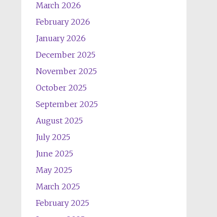
March 2026
February 2026
January 2026
December 2025
November 2025
October 2025
September 2025
August 2025
July 2025
June 2025
May 2025
March 2025
February 2025