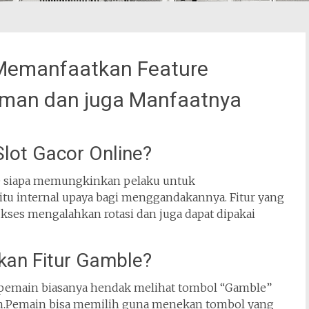
Memanfaatkan Feature
aman dan juga Manfaatnya
Slot Gacor Online?
re siapa memungkinkan pelaku untuk
 internal upaya bagi menggandakannya. Fitur yang
ukses mengalahkan rotasi dan juga dapat dipakai
an Fitur Gamble?
 pemain biasanya hendak melihat tombol “Gamble”
n.Pemain bisa memilih guna menekan tombol yang