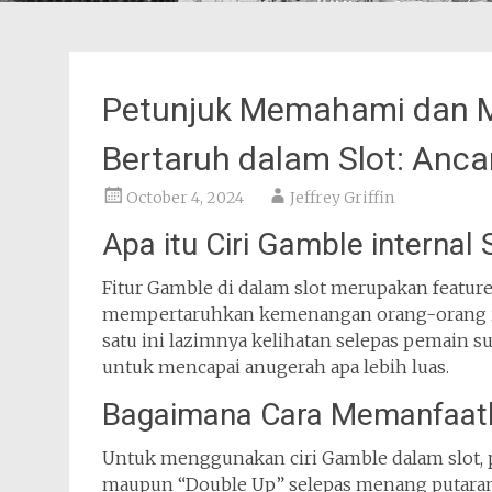
Petunjuk Memahami dan 
Bertaruh dalam Slot: Anc
October 4, 2024
Jeffrey Griffin
Apa itu Ciri Gamble internal 
Fitur Gamble di dalam slot merupakan featu
mempertaruhkan kemenangan orang-orang itu
satu ini lazimnya kelihatan selepas pemain s
untuk mencapai anugerah apa lebih luas.
Bagaimana Cara Memanfaatk
Untuk menggunakan ciri Gamble dalam slot,
maupun “Double Up” selepas menang putara