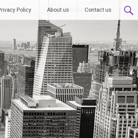
rivacy Policy
About us
Contact us