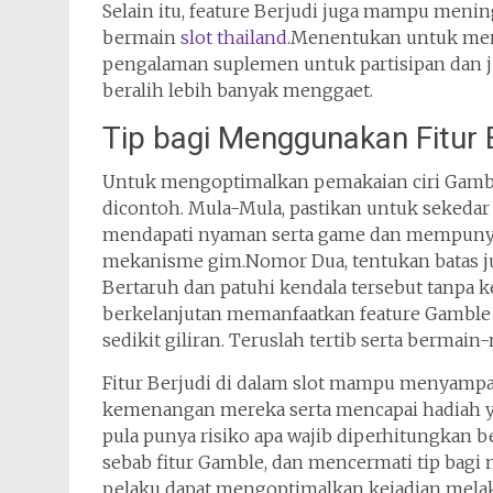
Selain itu, feature Berjudi juga mampu menin
bermain
slot thailand
.Menentukan untuk me
pengalaman suplemen untuk partisipan dan 
beralih lebih banyak menggaet.
Tip bagi Menggunakan Fitur
Untuk mengoptimalkan pemakaian ciri Gamble
dicontoh. Mula-Mula, pastikan untuk sekedar
mendapati nyaman serta game dan mempunya
mekanisme gim.Nomor Dua, tentukan batas ju
Bertaruh dan patuhi kendala tersebut tanpa ke
berkelanjutan memanfaatkan feature Gambl
sedikit giliran. Teruslah tertib serta bermain-
Fitur Berjudi di dalam slot mampu menyam
kemenangan mereka serta mencapai hadiah yang
pula punya risiko apa wajib diperhitungkan be
sebab fitur Gamble, dan mencermati tip bagi
pelaku dapat mengoptimalkan kejadian mel