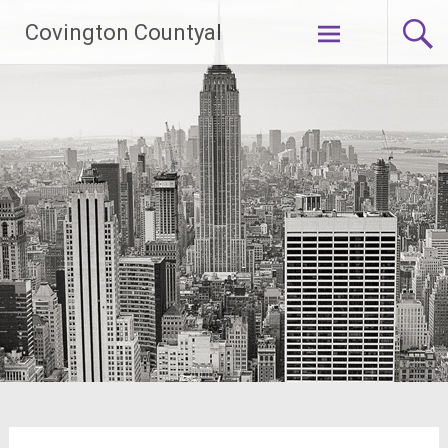
Skip
Covington Countyal
to
content