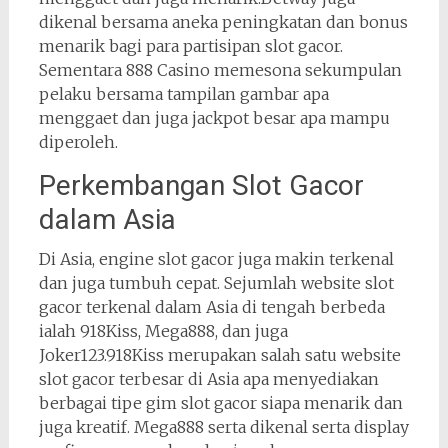
dikenal bersama aneka peningkatan dan bonus
menarik bagi para partisipan slot gacor.
Sementara 888 Casino memesona sekumpulan
pelaku bersama tampilan gambar apa
menggaet dan juga jackpot besar apa mampu
diperoleh.
Perkembangan Slot Gacor
dalam Asia
Di Asia, engine slot gacor juga makin terkenal
dan juga tumbuh cepat. Sejumlah website slot
gacor terkenal dalam Asia di tengah berbeda
ialah 918Kiss, Mega888, dan juga
Joker123.918Kiss merupakan salah satu website
slot gacor terbesar di Asia apa menyediakan
berbagai tipe gim slot gacor siapa menarik dan
juga kreatif. Mega888 serta dikenal serta display