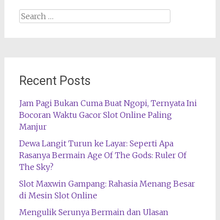
Search
for:
Recent Posts
Jam Pagi Bukan Cuma Buat Ngopi, Ternyata Ini
Bocoran Waktu Gacor Slot Online Paling
Manjur
Dewa Langit Turun ke Layar: Seperti Apa
Rasanya Bermain Age Of The Gods: Ruler Of
The Sky?
Slot Maxwin Gampang: Rahasia Menang Besar
di Mesin Slot Online
Mengulik Serunya Bermain dan Ulasan