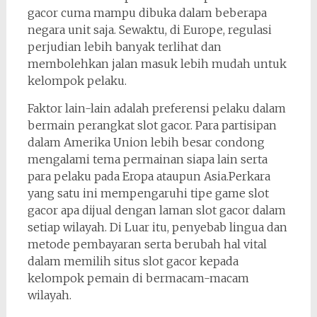
gacor cuma mampu dibuka dalam beberapa
negara unit saja. Sewaktu, di Europe, regulasi
perjudian lebih banyak terlihat dan
membolehkan jalan masuk lebih mudah untuk
kelompok pelaku.
Faktor lain-lain adalah preferensi pelaku dalam
bermain perangkat slot gacor. Para partisipan
dalam Amerika Union lebih besar condong
mengalami tema permainan siapa lain serta
para pelaku pada Eropa ataupun Asia.Perkara
yang satu ini mempengaruhi tipe game slot
gacor apa dijual dengan laman slot gacor dalam
setiap wilayah. Di Luar itu, penyebab lingua dan
metode pembayaran serta berubah hal vital
dalam memilih situs slot gacor kepada
kelompok pemain di bermacam-macam
wilayah.