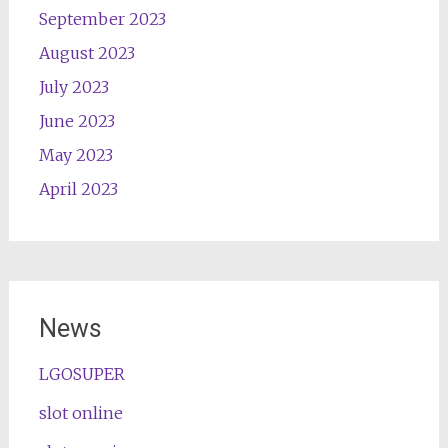
September 2023
August 2023
July 2023
June 2023
May 2023
April 2023
News
LGOSUPER
slot online