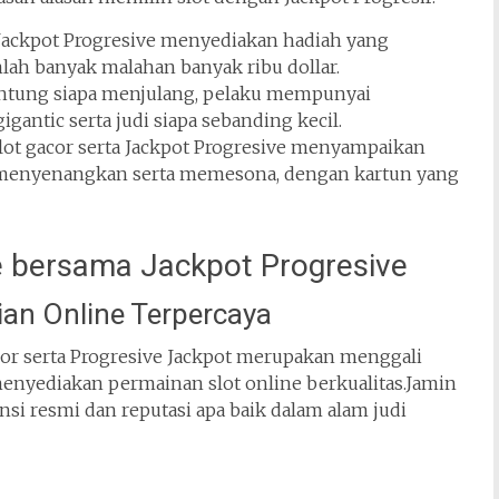
Jackpot Progresive menyediakan hadiah yang
ah banyak malahan banyak ribu dollar.
untung siapa menjulang, pelaku mempunyai
ntic serta judi siapa sebanding kecil.
t gacor serta Jackpot Progresive menyampaikan
menyenangkan serta memesona, dengan kartun yang
 bersama Jackpot Progresive
ian Online Terpercaya
r serta Progresive Jackpot merupakan menggali
menyediakan permainan slot online berkualitas.Jamin
si resmi dan reputasi apa baik dalam alam judi