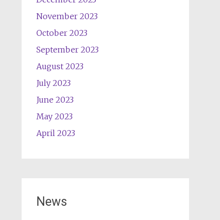
November 2023
October 2023
September 2023
August 2023
July 2023
June 2023
May 2023
April 2023
News