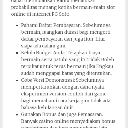
dapat memudahkan Kamu menaikkan
probabilitas menang ketika bermain-main slot
online di internet PG Soft:
Pahami Daftar Pembayaran: Sebelumnya
bermain, luangkan durasi bagi mengerti
daftar pembayaran dan juga fitur-fitur
siapa ada dalam gim.
Kelola Budget Anda: Tetapkan biaya
bermain serta patuhi yang itu.Tidak Boleh
terpikat untuk terus bermain jika Engkau
sudah menggapai batas yang ditentukan.
Coba Versi Demonstrasi: Sebelumnya
mempertaruhkan dengan dana nyata,
eksperimen version contoh dari game
bagi memahami cara kerja gim tidak ada
bahaya kehilangan duit.
Gunakan Bonus dan juga Pemasaran:
Banyak casino online menyediakan bonus