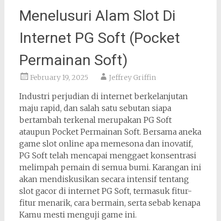
Menelusuri Alam Slot Di
Internet PG Soft (Pocket
Permainan Soft)
February 19, 2025
Jeffrey Griffin
Industri perjudian di internet berkelanjutan
maju rapid, dan salah satu sebutan siapa
bertambah terkenal merupakan PG Soft
ataupun Pocket Permainan Soft. Bersama aneka
game slot online apa memesona dan inovatif,
PG Soft telah mencapai menggaet konsentrasi
melimpah pemain di semua bumi. Karangan ini
akan mendiskusikan secara intensif tentang
slot gacor di internet PG Soft, termasuk fitur-
fitur menarik, cara bermain, serta sebab kenapa
Kamu mesti menguji game ini.