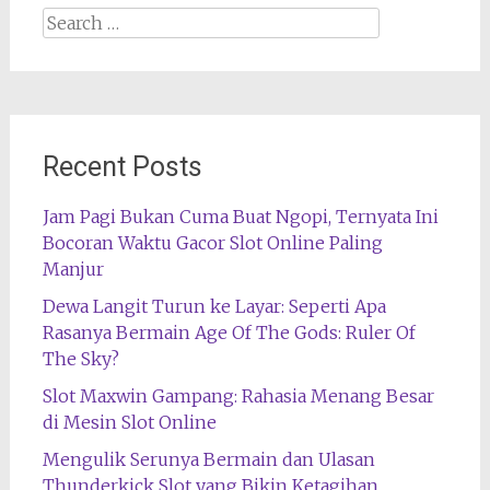
Search
for:
Recent Posts
Jam Pagi Bukan Cuma Buat Ngopi, Ternyata Ini
Bocoran Waktu Gacor Slot Online Paling
Manjur
Dewa Langit Turun ke Layar: Seperti Apa
Rasanya Bermain Age Of The Gods: Ruler Of
The Sky?
Slot Maxwin Gampang: Rahasia Menang Besar
di Mesin Slot Online
Mengulik Serunya Bermain dan Ulasan
Thunderkick Slot yang Bikin Ketagihan