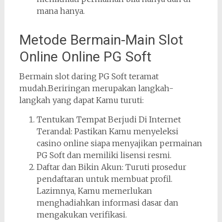
mana hanya.
Metode Bermain-Main Slot
Online Online PG Soft
Bermain slot daring PG Soft teramat
mudah.Beriringan merupakan langkah-
langkah yang dapat Kamu turuti:
Tentukan Tempat Berjudi Di Internet
Terandal: Pastikan Kamu menyeleksi
casino online siapa menyajikan permainan
PG Soft dan memiliki lisensi resmi.
Daftar dan Bikin Akun: Turuti prosedur
pendaftaran untuk membuat profil.
Lazimnya, Kamu memerlukan
menghadiahkan informasi dasar dan
mengakukan verifikasi.