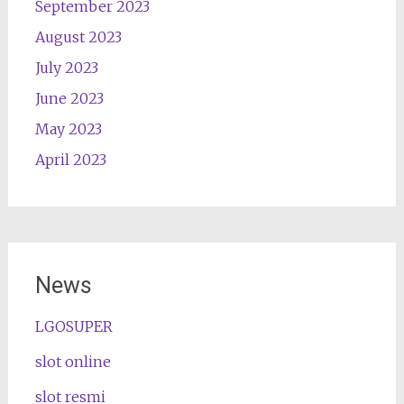
September 2023
August 2023
July 2023
June 2023
May 2023
April 2023
News
LGOSUPER
slot online
slot resmi