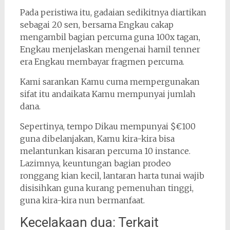
Pada peristiwa itu, gadaian sedikitnya diartikan
sebagai 20 sen, bersama Engkau cakap
mengambil bagian percuma guna 100x tagan,
Engkau menjelaskan mengenai hamil tenner
era Engkau membayar fragmen percuma.
Kami sarankan Kamu cuma mempergunakan
sifat itu andaikata Kamu mempunyai jumlah
dana.
Sepertinya, tempo Dikau mempunyai $€100
guna dibelanjakan, Kamu kira-kira bisa
melantunkan kisaran percuma 10 instance.
Lazimnya, keuntungan bagian prodeo
ronggang kian kecil, lantaran harta tunai wajib
disisihkan guna kurang pemenuhan tinggi,
guna kira-kira nun bermanfaat.
Kecelakaan dua: Terkait