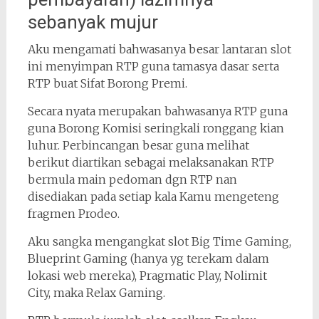
sebanyak mujur
Aku mengamati bahwasanya besar lantaran slot
ini menyimpan RTP guna tamasya dasar serta
RTP buat Sifat Borong Premi.
Secara nyata merupakan bahwasanya RTP guna
guna Borong Komisi seringkali ronggang kian
luhur. Perbincangan besar guna melihat
berikut diartikan sebagai melaksanakan RTP
bermula main pedoman dgn RTP nan
disediakan pada setiap kala Kamu mengeteng
fragmen Prodeo.
Aku sangka mengangkat slot Big Time Gaming,
Blueprint Gaming (hanya yg terekam dalam
lokasi web mereka), Pragmatic Play, Nolimit
City, maka Relax Gaming.