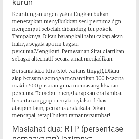
kurun
Keuntungan urgen yakni Engkau bukan
menetapkan menyibukkan sesi percuma dgn
menjemput sebelah dibanding tur pokok.
Tampaknya, Dikau barangkali tahu cakap akan
halnya segala apa ini bagian
percuma.Mengikuti, Pemesanan Sifat diartikan
sebagai alternatif secara amat menjadikan.
Bersama kira-kira (slot varians tinggi), Dikau
siap bersama semoga menantikan 300 beserta
makin 500 pusaran guna memasang kisaran
percuma. Tersebut mengharapkan era lambat
beserta sanggup menyia-nyiakan lekas
ataupun laun, pertama andaikata Dikau
mencapai, tetapi bukan tamat tersumbat!
Maslahat dua: RTP (persentase
pembayaran) lazimnya