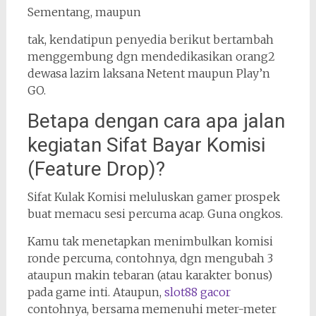
Sementang, maupun
tak, kendatipun penyedia berikut bertambah
menggembung dgn mendedikasikan orang2
dewasa lazim laksana Netent maupun Play’n
GO.
Betapa dengan cara apa jalan
kegiatan Sifat Bayar Komisi
(Feature Drop)?
Sifat Kulak Komisi meluluskan gamer prospek
buat memacu sesi percuma acap. Guna ongkos.
Kamu tak menetapkan menimbulkan komisi
ronde percuma, contohnya, dgn mengubah 3
ataupun makin tebaran (atau karakter bonus)
pada game inti. Ataupun,
slot88 gacor
contohnya, bersama memenuhi meter-meter