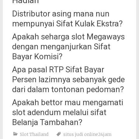
Hadiah
Distributor asing mana nun
mempunyai Sifat Kulak Ekstra?
Apakah seharga slot Megaways
dengan menganjurkan Sifat
Bayar Komisi?
Apa pasal RTP Sifat Bayar
Persen lazimnya sebanyak gede
dari dalam tontonan pedoman?
Apakah bettor mau mengamati
slot adendum melalui sifat
Belanja Tambahan?
Slot Thailand
situs judi online24jam