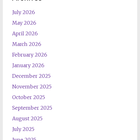
July 2026
May 2026
April 2026
March 2026
February 2026
January 2026
December 2025
November 2025
October 2025
September 2025
August 2025
July 2025
June 2025