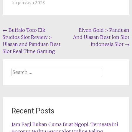
terpercaya 2023
Post
←
Buffalo Toro Elk
Elven Gold > Panduan
Studios Slot Review >
And Ulasan Best Ion Slot
navigation
Ulasan and Panduan Best
Indonesia Slot
→
Slot Real Time Gaming
Search
for:
Recent Posts
Jam Pagi Bukan Cuma Buat Ngopi, Ternyata Ini
Bocoran Waktu Gacor Slot Online Paling