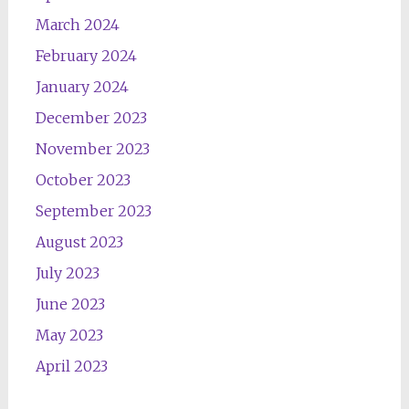
March 2024
February 2024
January 2024
December 2023
November 2023
October 2023
September 2023
August 2023
July 2023
June 2023
May 2023
April 2023