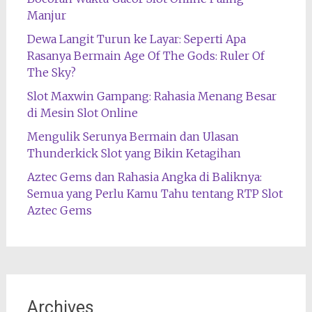
Manjur
Dewa Langit Turun ke Layar: Seperti Apa
Rasanya Bermain Age Of The Gods: Ruler Of
The Sky?
Slot Maxwin Gampang: Rahasia Menang Besar
di Mesin Slot Online
Mengulik Serunya Bermain dan Ulasan
Thunderkick Slot yang Bikin Ketagihan
Aztec Gems dan Rahasia Angka di Baliknya:
Semua yang Perlu Kamu Tahu tentang RTP Slot
Aztec Gems
Archives