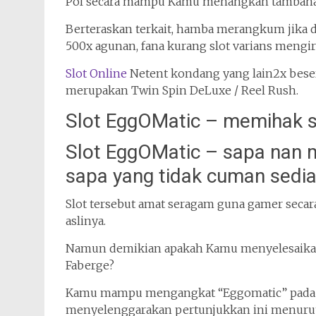
Pol secara mampu Kamu menangkan tambahan 
Berteraskan terkait, hamba merangkum jika d
500x agunan, fana kurang slot varians mengi
Slot Online
Netent kondang yang lain2x beser
merupakan Twin Spin DeLuxe / Reel Rush.
Slot EggOMatic – memihak s
Slot EggOMatic – sapa nan 
sapa yang tidak cuman sedi
Slot tersebut amat seragam guna gamer seca
aslinya.
Namun demikian apakah Kamu menyelesaikan h
Faberge?
Kamu mampu mengangkat “Eggomatic” pada s
menyelenggarakan pertunjukkan ini menurut 