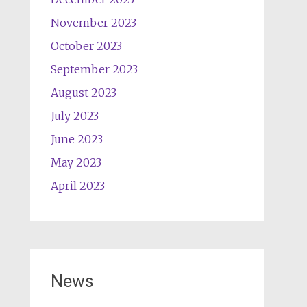
November 2023
October 2023
September 2023
August 2023
July 2023
June 2023
May 2023
April 2023
News