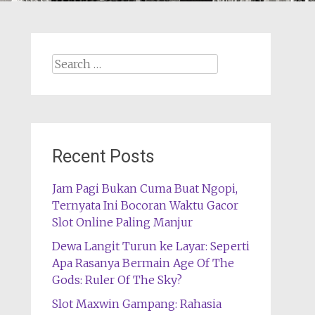
Search
for:
Recent Posts
Jam Pagi Bukan Cuma Buat Ngopi,
Ternyata Ini Bocoran Waktu Gacor
Slot Online Paling Manjur
Dewa Langit Turun ke Layar: Seperti
Apa Rasanya Bermain Age Of The
Gods: Ruler Of The Sky?
Slot Maxwin Gampang: Rahasia