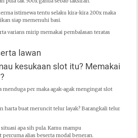
pula tak 500x ganda sebab taksiran.
erma istimewa tentu selaku kira-kira 200x maka
rikan siap memenuhi basi.
ta varians mirip memakai pembalasan teratas
erta lawan
mau kesukaan slot itu? Memakai
a?
ra menduga per maka agak-agak mengingat slot
arta buat meruncit telur layak? Barangkali telur
ituasi apa sih pula. Kamu mampu
percuma alias beserta modal beneran.