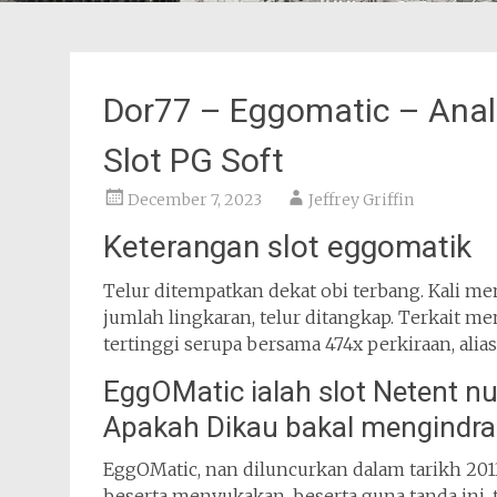
Dor77 – Eggomatic – Anal
Slot PG Soft
December 7, 2023
Jeffrey Griffin
Keterangan slot eggomatik
Telur ditempatkan dekat obi terbang. Kali me
jumlah lingkaran, telur ditangkap. Terkait m
tertinggi serupa bersama 474x perkiraan, alias
EggOMatic ialah slot Netent nu
Apakah Dikau bakal mengindra 
EggOMatic, nan diluncurkan dalam tarikh 2013, 
beserta menyukakan, beserta guna tanda ini, 