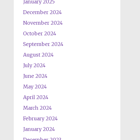
January 2025
December 2024
November 2024
October 2024
September 2024
August 2024
July 2024
June 2024
May 2024
April 2024
March 2024
February 2024
January 2024
December 2023