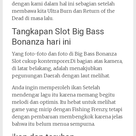
dengan kami dalam hal ini sebagian setelah
membawa kita Ultra Burn dan Return of the
Dead di masa lalu.
Tangkapan Slot Big Bass
Bonanza hari ini
Yang foto-foto dan foto di Big Bass Bonanza
Slot cukup kontemporer.Di bagian atas kamera,
di latar belakang, adalah menakjubkan
pegunungan Daerah dengan laut melihat.
Anda ingin memperoleh ikan Setelah
mendengar lagu itu karena memang begitu
melodi dan optimis. Itu hebat untuk melihat
game yang mirip dengan Fishing Frenzy, tetapi
dengan pembaruan membengkok karena jelas
bahwa itu belum menua sempurna.