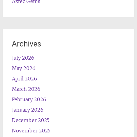
Aztec Gems
Archives
July 2026
May 2026
April 2026
March 2026
February 2026
January 2026
December 2025
November 2025