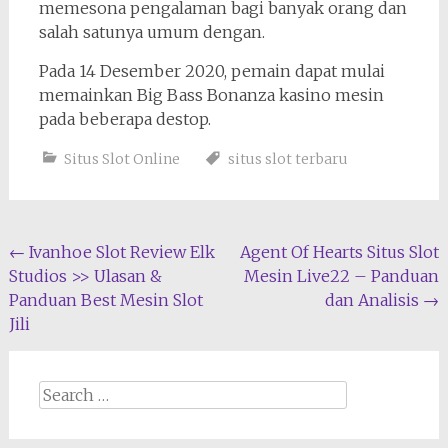
memesona pengalaman bagi banyak orang dan
salah satunya umum dengan.
Pada 14 Desember 2020, pemain dapat mulai
memainkan Big Bass Bonanza kasino mesin
pada beberapa destop.
Situs Slot Online
situs slot terbaru
Post
←
Ivanhoe Slot Review Elk
Agent Of Hearts Situs Slot
Studios >> Ulasan &
Mesin Live22 – Panduan
navigation
Panduan Best Mesin Slot
dan Analisis
→
Jili
Search
for: