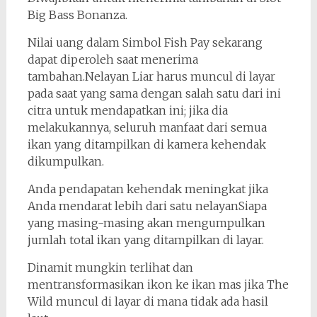
Big Bass Bonanza.
Nilai uang dalam Simbol Fish Pay sekarang
dapat diperoleh saat menerima
tambahan.Nelayan Liar harus muncul di layar
pada saat yang sama dengan salah satu dari ini
citra untuk mendapatkan ini; jika dia
melakukannya, seluruh manfaat dari semua
ikan yang ditampilkan di kamera kehendak
dikumpulkan.
Anda pendapatan kehendak meningkat jika
Anda mendarat lebih dari satu nelayanSiapa
yang masing-masing akan mengumpulkan
jumlah total ikan yang ditampilkan di layar.
Dinamit mungkin terlihat dan
mentransformasikan ikon ke ikan mas jika The
Wild muncul di layar di mana tidak ada hasil