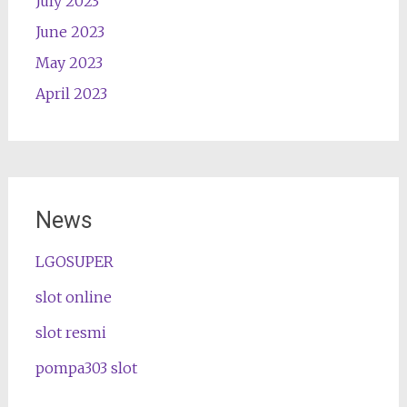
July 2023
June 2023
May 2023
April 2023
News
LGOSUPER
slot online
slot resmi
pompa303 slot