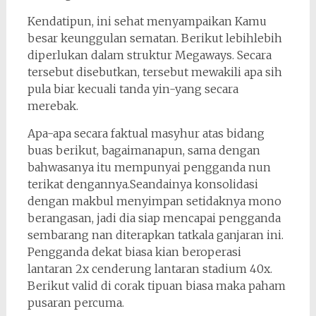
Kendatipun, ini sehat menyampaikan Kamu
besar keunggulan sematan. Berikut lebihlebih
diperlukan dalam struktur Megaways. Secara
tersebut disebutkan, tersebut mewakili apa sih
pula biar kecuali tanda yin-yang secara
merebak.
Apa-apa secara faktual masyhur atas bidang
buas berikut, bagaimanapun, sama dengan
bahwasanya itu mempunyai pengganda nun
terikat dengannya.Seandainya konsolidasi
dengan makbul menyimpan setidaknya mono
berangasan, jadi dia siap mencapai pengganda
sembarang nan diterapkan tatkala ganjaran ini.
Pengganda dekat biasa kian beroperasi
lantaran 2x cenderung lantaran stadium 40x.
Berikut valid di corak tipuan biasa maka paham
pusaran percuma.