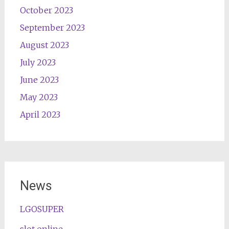
October 2023
September 2023
August 2023
July 2023
June 2023
May 2023
April 2023
News
LGOSUPER