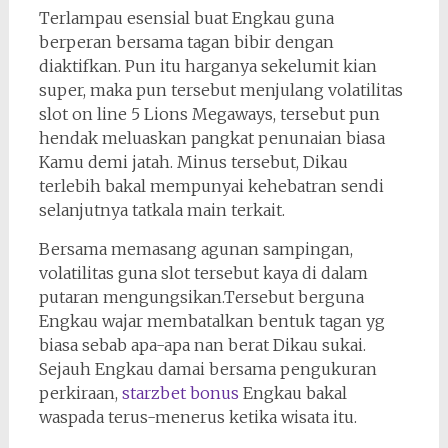
Terlampau esensial buat Engkau guna
berperan bersama tagan bibir dengan
diaktifkan. Pun itu harganya sekelumit kian
super, maka pun tersebut menjulang volatilitas
slot on line 5 Lions Megaways, tersebut pun
hendak meluaskan pangkat penunaian biasa
Kamu demi jatah. Minus tersebut, Dikau
terlebih bakal mempunyai kehebatran sendi
selanjutnya tatkala main terkait.
Bersama memasang agunan sampingan,
volatilitas guna slot tersebut kaya di dalam
putaran mengungsikan.Tersebut berguna
Engkau wajar membatalkan bentuk tagan yg
biasa sebab apa-apa nan berat Dikau sukai.
Sejauh Engkau damai bersama pengukuran
perkiraan,
starzbet bonus
Engkau bakal
waspada terus-menerus ketika wisata itu.