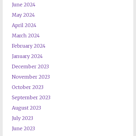
June 2024
May 2024
April 2024
March 2024
February 2024
January 2024
December 2023
November 2023
October 2023
September 2023
August 2023
July 2023
June 2023