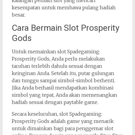
kalangan pemain slot yang mencari
kesempatan untuk membawa pulang hadiah
besar.
Cara Bermain Slot Prosperity
Gods
Untuk memainkan slot Spadegaming:
Prosperity Gods, Anda perlu melakukan
taruhan terlebih dahulu sesuai dengan
keinginan Anda. Setelah itu, putar gulungan
dan tunggu sampai simbol-simbol berhenti.
Jika Anda berhasil mendapatkan kombinasi
simbol yang tepat, Anda akan memenangkan
hadiah sesuai dengan paytable game.
Secara keseluruhan, slot Spadegaming:
Prosperity Gods adalah game yang menarik
untuk dimainkan bagi para penggemar slot