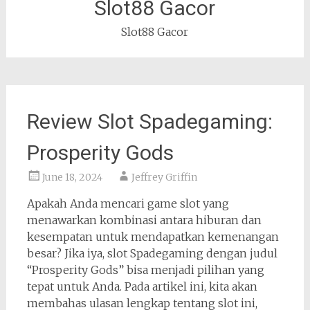
Slot88 Gacor
Slot88 Gacor
Review Slot Spadegaming:
Prosperity Gods
June 18, 2024
Jeffrey Griffin
Apakah Anda mencari game slot yang
menawarkan kombinasi antara hiburan dan
kesempatan untuk mendapatkan kemenangan
besar? Jika iya, slot Spadegaming dengan judul
“Prosperity Gods” bisa menjadi pilihan yang
tepat untuk Anda. Pada artikel ini, kita akan
membahas ulasan lengkap tentang slot ini,