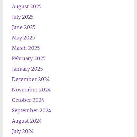
August 2025
July 2025
June 2025
May 2025
March 2025
February 2025
January 2025
December 2024
November 2024
October 2024
September 2024
August 2024
July 2024