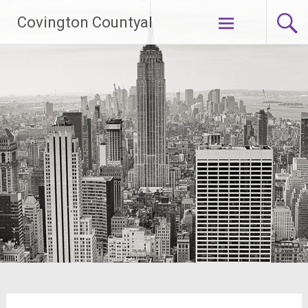
Skip
Covington Countyal
to
content